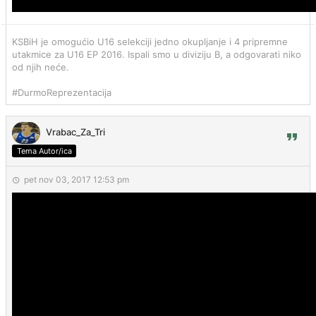
KSBiH je omogućio U16 selekciji jedno okupljanje i 4 pripremne
utakmice za U16 EP 2016. Ispali smo u diviziju B, a odgovarati niko
od njih neće.
#DurmoReprezentacija
Vrabac_Za_Tri
Tema Autor/ica
pet nov 03, 2017 12:53 pm