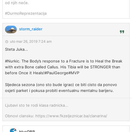
od njih neće.
#DurmoReprezentacija
storm_raider
uto mar 26, 2019 7:24 am
Steta Juka...
#Nurkic. The Body’s response to a Fracture is to Heal the Break
with extra Bone called Callus. His Tibia will be STRONGER than
before Once it Heals!#PaulGeorge#MVP
Sljedeca sezona (ono sto bude igrao) ce biti cisto da ponovo
osjeti parket i pokusa probiti eventualnu mentalnu barijeru.
Ljubavi sto te rodi klasa radnicka...
Obnovi clansku: https://www.fkzeljeznicar.ba/clanarina/
blueDBR