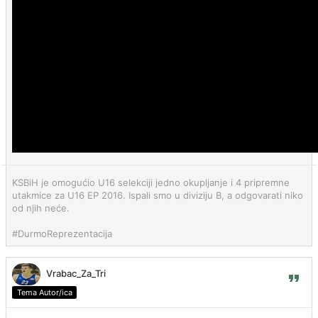
KSBiH je omogućio U16 selekciji jedno okupljanje i 4 pripremne
utakmice za U16 EP 2016. Ispali smo u diviziju B, a odgovarati niko
od njih neće.
#DurmoReprezentacija
Vrabac_Za_Tri
Tema Autor/ica