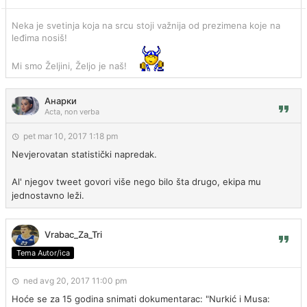
Neka je svetinja koja na srcu stoji važnija od prezimena koje na
leđima nosiš!
Mi smo Željini, Željo je naš!
Анарки
Acta, non verba
pet mar 10, 2017 1:18 pm
Nevjerovatan statistički napredak.
Al' njegov tweet govori više nego bilo šta drugo, ekipa mu
jednostavno leži.
Vrabac_Za_Tri
Tema Autor/ica
ned avg 20, 2017 11:00 pm
Hoće se za 15 godina snimati dokumentarac: "Nurkić i Musa: