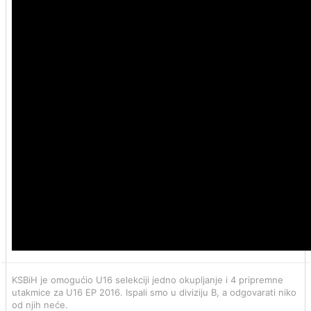
KSBiH je omogućio U16 selekciji jedno okupljanje i 4 pripremne
utakmice za U16 EP 2016. Ispali smo u diviziju B, a odgovarati niko
od njih neće.