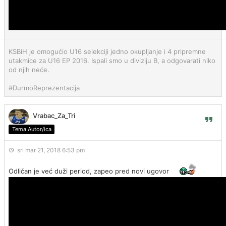
KSBiH je omogućio U16 selekciji jedno okupljanje i 4 pripremne
utakmice za U16 EP 2016. Ispali smo u diviziju B, a odgovarati niko
od njih neće.
#DurmoReprezentacija
Vrabac_Za_Tri
Tema Autor/ica
sri mar 21, 2018 6:53 pm
Odličan je već duži period, zapeo pred novi ugovor