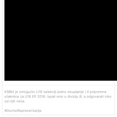
KSBiH je omogućio U16 selekciji jedno okupljanje i 4 pripremne
utakmice za U16 EP 2016. Ispali smo u diviziju B, a odgovarati niko
od njih neće.
#DurmoReprezentacija