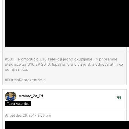
KSBiH je omogućio U16 selekciji jedno okupljanje i 4 pripremne
utakmice za U16 EP 2016. Ispali smo u diviziju B, a odgovarati niko
od njih neće.
#DurmoReprezentacija
Vrabac_Za_Tri
Tema Autor/ica
pet dec 29, 2017 2:03 pm