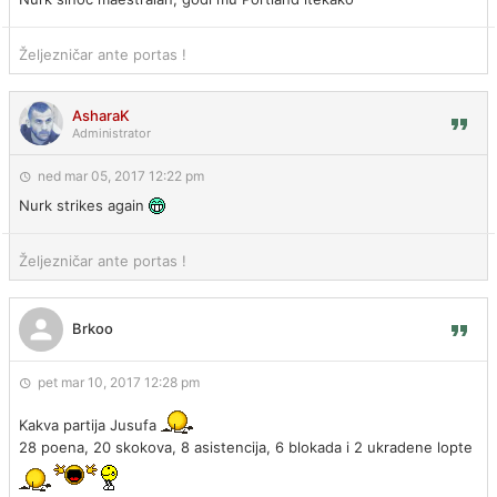
Željezničar ante portas !
AsharaK
Administrator
ned mar 05, 2017 12:22 pm
Nurk strikes again
Željezničar ante portas !
Brkoo
pet mar 10, 2017 12:28 pm
Kakva partija Jusufa
28 poena, 20 skokova, 8 asistencija, 6 blokada i 2 ukradene lopte