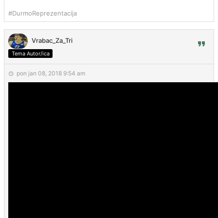
#DurmoReprezentacija
Vrabac_Za_Tri
Tema Autor/ica
pon jan 08, 2018 9:54 am