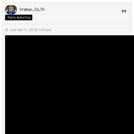
Vrabac_Za_Tri
Tema Autor/ica
sub feb 17, 2018 1:09 pm