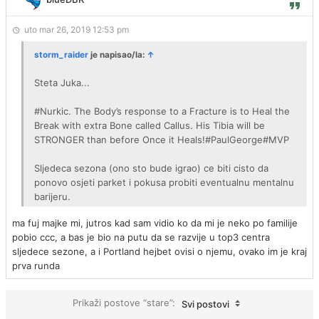
uto mar 26, 2019 12:53 pm
storm_raider
je napisao/la:
↑
Steta Juka...
#Nurkic. The Body’s response to a Fracture is to Heal the
Break with extra Bone called Callus. His Tibia will be
STRONGER than before Once it Heals!#PaulGeorge#MVP
Sljedeca sezona (ono sto bude igrao) ce biti cisto da
ponovo osjeti parket i pokusa probiti eventualnu mentalnu
barijeru.
ma fuj majke mi, jutros kad sam vidio ko da mi je neko po familije
pobio ccc, a bas je bio na putu da se razvije u top3 centra
sljedece sezone, a i Portland hejbet ovisi o njemu, ovako im je kraj
prva runda
Prikaži postove “stare”:
Svi postovi