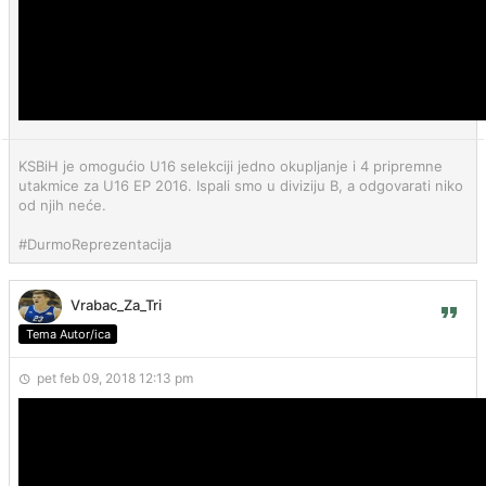
KSBiH je omogućio U16 selekciji jedno okupljanje i 4 pripremne
utakmice za U16 EP 2016. Ispali smo u diviziju B, a odgovarati niko
od njih neće.
#DurmoReprezentacija
Vrabac_Za_Tri
Tema Autor/ica
pet feb 09, 2018 12:13 pm