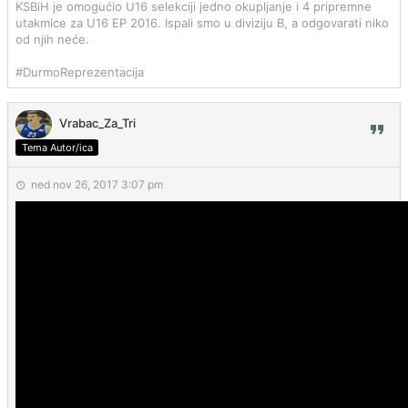
KSBiH je omogućio U16 selekciji jedno okupljanje i 4 pripremne
utakmice za U16 EP 2016. Ispali smo u diviziju B, a odgovarati niko
od njih neće.
#DurmoReprezentacija
Vrabac_Za_Tri
Tema Autor/ica
ned nov 26, 2017 3:07 pm