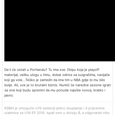
Da li će ostati u Portlandu? Tu ima sve: Ekipu koja je playoff
materijal, veliku ulogu u timu, dobar odnos sa suigračima, navijače
koji ga vole...Teško je zamisliti da ima tim u NBA gdje bi mu bilo
bolje. Ali, sve je to brutalni biznis. Nurkić će naredne sezone igrati
za one koji budu spremni da mu ponude najviše novca, kratko i
jasno.
KSBiH je omogućio U16 selekciji jedno okupljanje i 4 pripremne
utakmice za U16 EP 2016. Ispali smo u diviziju B, a odgovarati niko