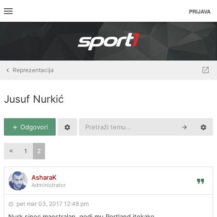
PRIJAVA
Reprezentacija
Jusuf Nurkić
Odgovori
1
2
AsharaK
Administrator
pet mar 03, 2017 12:48 pm
Nurk sinoc maestralan, godi mu Portland itekako