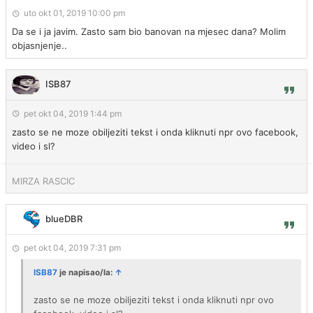
uto okt 01, 2019 10:00 pm
Da se i ja javim. Zasto sam bio banovan na mjesec dana? Molim
objasnjenje..
ISB87
pet okt 04, 2019 1:44 pm
zasto se ne moze obiljeziti tekst i onda kliknuti npr ovo facebook,
video i sl?
MIRZA RASCIC
blueDBR
pet okt 04, 2019 7:31 pm
ISB87
je napisao/la:
↑
zasto se ne moze obiljeziti tekst i onda kliknuti npr ovo