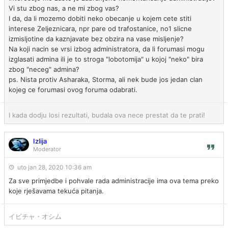
Vi stu zbog nas, a ne mi zbog vas?
I da, da li mozemo dobiti neko obecanje u kojem cete stiti
interese Zeljeznicara, npr pare od trafostanice, no1 slicne
izmisljotine da kaznjavate bez obzira na vase misljenje?
Na koji nacin se vrsi izbog administratora, da li forumasi mogu
izglasati admina ili je to stroga "lobotomija" u kojoj "neko" bira
zbog "neceg" admina?
ps. Nista protiv Asharaka, Storma, ali nek bude jos jedan clan
kojeg ce forumasi ovog foruma odabrati.
I kada dodju losi rezultati, budala ova nece prestat da te prati!
Izlija
Moderator
uto jan 28, 2020 10:36 am
Za sve primjedbe i pohvale rada administracije ima ova tema preko
koje rješavama tekuća pitanja.
イビチャ・オシム