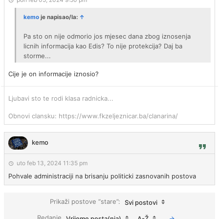
kemo
je napisao/la:
↑
Pa sto on nije odmorio jos mjesec dana zbog iznosenja
licnih informacija kao Edis? To nije protekcija? Daj ba
storme...
Cije je on informacije iznosio?
Ljubavi sto te rodi klasa radnicka...
Obnovi clansku: https://www.fkzeljeznicar.ba/clanarina/
kemo
uto feb 13, 2024 11:35 pm
Pohvale administraciji na brisanju politicki zasnovanih postova
Prikaži postove “stare”:
Svi postovi
Redanje
Vrijeme posta(nja)
A-Ž