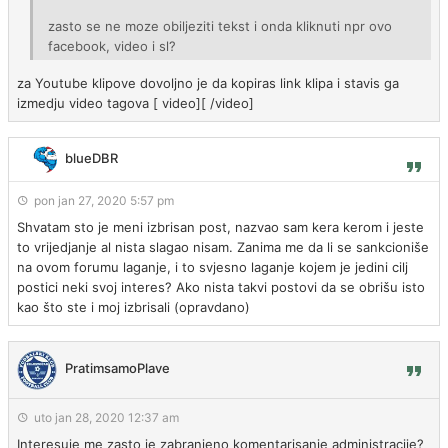
zasto se ne moze obiljeziti tekst i onda kliknuti npr ovo
facebook, video i sl?
za Youtube klipove dovoljno je da kopiras link klipa i stavis ga
izmedju video tagova [ video][ /video]
blueDBR
pon jan 27, 2020 5:57 pm
Shvatam sto je meni izbrisan post, nazvao sam kera kerom i jeste
to vrijedjanje al nista slagao nisam. Zanima me da li se sankcioniše
na ovom forumu laganje, i to svjesno laganje kojem je jedini cilj
postici neki svoj interes? Ako nista takvi postovi da se obrišu isto
kao što ste i moj izbrisali (opravdano)
PratimsamoPlave
uto jan 28, 2020 12:37 am
Interesuje me zasto je zabranjeno komentarisanje administracije?