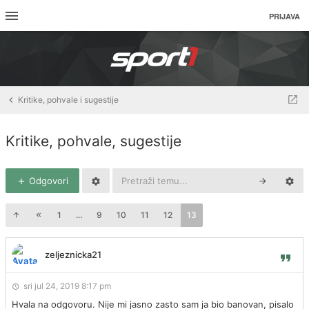
PRIJAVA
Kritike, pohvale i sugestije
Kritike, pohvale, sugestije
Odgovori
1
...
9
10
11
12
13
zeljeznicka21
sri jul 24, 2019 8:17 pm
Hvala na odgovoru. Nije mi jasno zasto sam ja bio banovan, pisalo