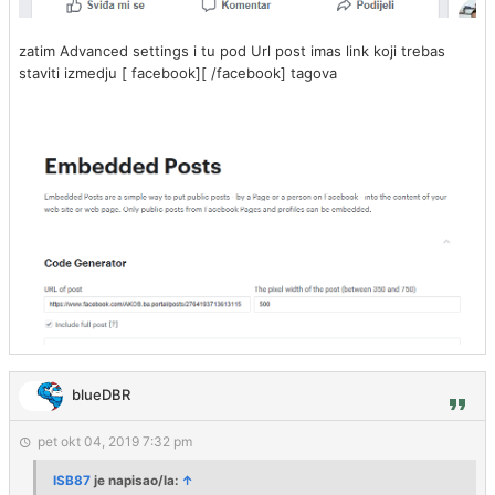
zatim Advanced settings i tu pod Url post imas link koji trebas
staviti izmedju [ facebook][ /facebook] tagova
blueDBR
pet okt 04, 2019 7:32 pm
ISB87
je napisao/la:
↑