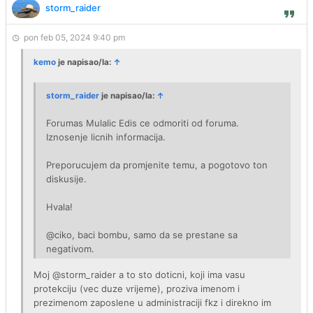
storm_raider
pon feb 05, 2024 9:40 pm
kemo
je napisao/la:
↑
storm_raider
je napisao/la:
↑
Forumas Mulalic Edis ce odmoriti od foruma.
Iznosenje licnih informacija.
Preporucujem da promjenite temu, a pogotovo ton
diskusije.
Hvala!
@ciko, baci bombu, samo da se prestane sa
negativom.
Moj @storm_raider a to sto doticni, koji ima vasu
protekciju (vec duze vrijeme), proziva imenom i
prezimenom zaposlene u administraciji fkz i direkno im