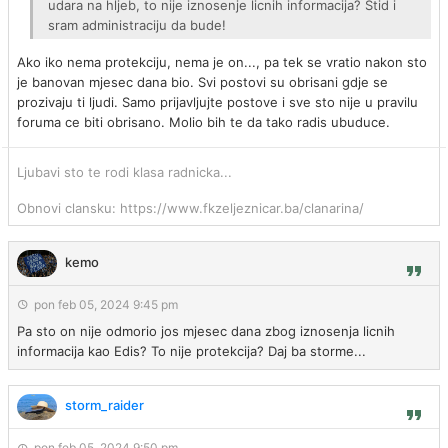
udara na hljeb, to nije iznosenje licnih informacija? Stid i
sram administraciju da bude!
Ako iko nema protekciju, nema je on..., pa tek se vratio nakon sto
je banovan mjesec dana bio. Svi postovi su obrisani gdje se
prozivaju ti ljudi. Samo prijavljujte postove i sve sto nije u pravilu
foruma ce biti obrisano. Molio bih te da tako radis ubuduce.
Ljubavi sto te rodi klasa radnicka...
Obnovi clansku: https://www.fkzeljeznicar.ba/clanarina/
kemo
pon feb 05, 2024 9:45 pm
Pa sto on nije odmorio jos mjesec dana zbog iznosenja licnih
informacija kao Edis? To nije protekcija? Daj ba storme...
storm_raider
pon feb 05, 2024 9:50 pm