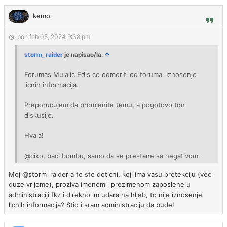
kemo
pon feb 05, 2024 9:38 pm
storm_raider
je napisao/la:
↑
Forumas Mulalic Edis ce odmoriti od foruma. Iznosenje
licnih informacija.
Preporucujem da promjenite temu, a pogotovo ton
diskusije.
Hvala!
@ciko, baci bombu, samo da se prestane sa negativom.
Moj @storm_raider a to sto doticni, koji ima vasu protekciju (vec
duze vrijeme), proziva imenom i prezimenom zaposlene u
administraciji fkz i direkno im udara na hljeb, to nije iznosenje
licnih informacija? Stid i sram administraciju da bude!