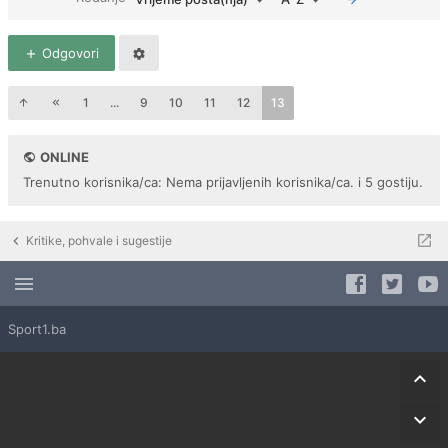
Odgovori
1
...
9
10
11
12
13
ONLINE
Trenutno korisnika/ca: Nema prijavljenih korisnika/ca. i 5 gostiju.
Kritike, pohvale i sugestije
Sport1.ba