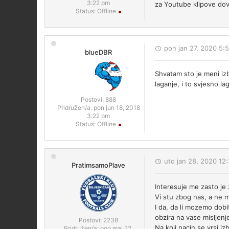
3:22 pm
za Youtube klipove dovo
Status:
Offline
pon jan 27, 2020 5:
blueDBR
Shvatam sto je meni izb
laganje, i to svjesno la
Postovi:
888
Pridružen/a:
pon jun 18, 2018
3:22 pm
Status:
Offline
uto jan 28, 2020 12
PratimsamoPlave
Interesuje me zasto je
Vi stu zbog nas, a ne 
I da, da li mozemo dobi
obzira na vase misljenj
Postovi:
2238
Na koji nacin se vrsi i
Pridružen/a:
pon maj 22,