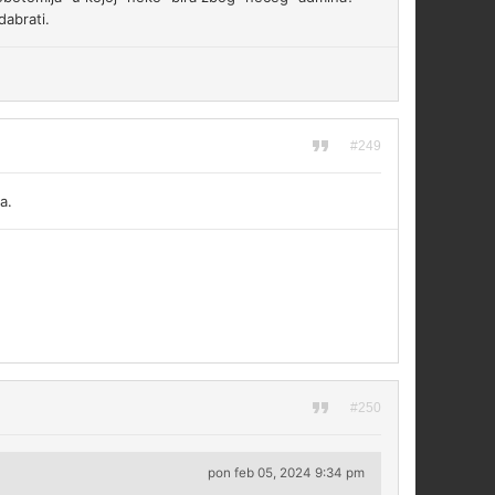
dabrati.
#249
a.
#250
pon feb 05, 2024 9:34 pm