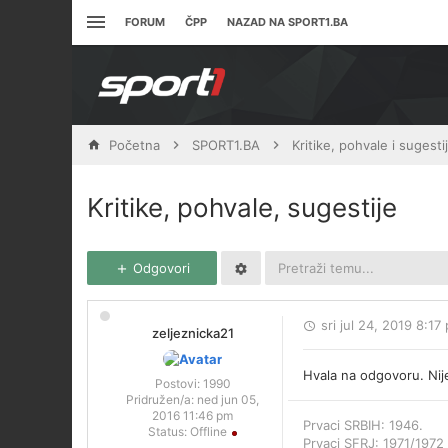
FORUM
ČPP
NAZAD NA SPORT1.BA
Početna
SPORT1.BA
Kritike, pohvale i sugesti
Kritike, pohvale, sugestije
Odgovori
sri jul 24, 2019 8:17
zeljeznicka21
Hvala na odgovoru. Nije
Postovi:
1990
Pridružen/a:
ned jun 05,
2016 11:46 pm
Prvaci SRBIH: 1946.
Status:
Offline
Prvaci SFRJ: 1971/1972