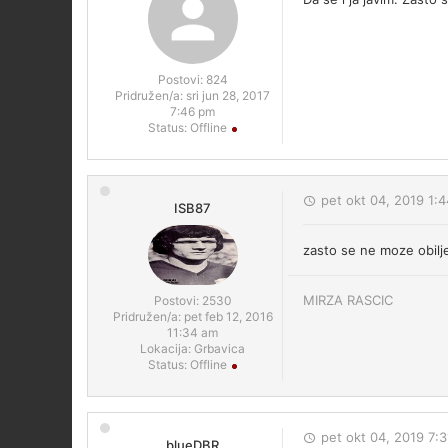
Postovi:
824
Pridružen/a:
sri jun 28, 2017
7:46 pm
Status:
Offline
pet okt 04, 2019 1:
ISB87
zasto se ne moze obiljez
MIRZA RASCIC
Postovi:
2530
Pridružen/a:
pet feb 12, 2016
11:34 am
Lokacija:
Grbavica
Status:
Offline
pet okt 04, 2019 7:
blueDBR