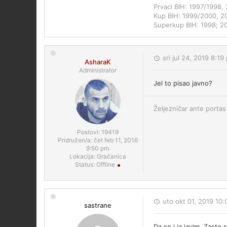
Prvaci BIH: 1997/1998
Kup BIH: 1999/2000, 2
Superkup BIH: 1998; 20
sri jul 24, 2019 8:19
AsharaK
Administrator
Jel to pisao javno?
Željezničar ante portas 
Postovi:
19419
Pridružen/a:
čet feb 11, 2016
9:50 pm
Lokacija:
Gračanica
Status:
Offline
uto okt 01, 2019 10
sastrane
Da se i ja javim. Zast