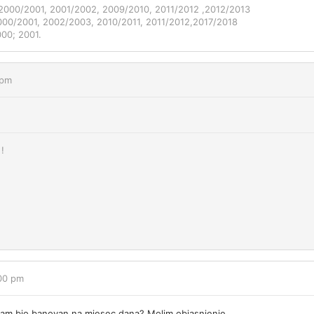
, 2000/2001, 2001/2002, 2009/2010, 2011/2012 ,2012/2013
000/2001, 2002/2003, 2010/2011, 2011/2012,2017/2018
00; 2001.
 pm
!
:00 pm
o sam bio banovan na mjesec dana? Molim objasnjenje..