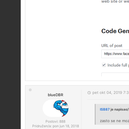
pet okt 04, 2019 7:
blueDBR
ISB87
je napisao/
zasto se ne moze
Postovi:
888
Pridružen/a:
pon jun 18, 2018