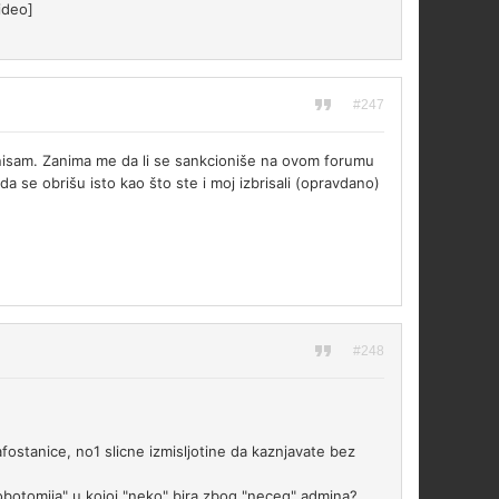
ideo]
#247
o nisam. Zanima me da li se sankcioniše na ovom forumu
i da se obrišu isto kao što ste i moj izbrisali (opravdano)
#248
afostanice, no1 slicne izmisljotine da kaznjavate bez
 "lobotomija" u kojoj "neko" bira zbog "neceg" admina?