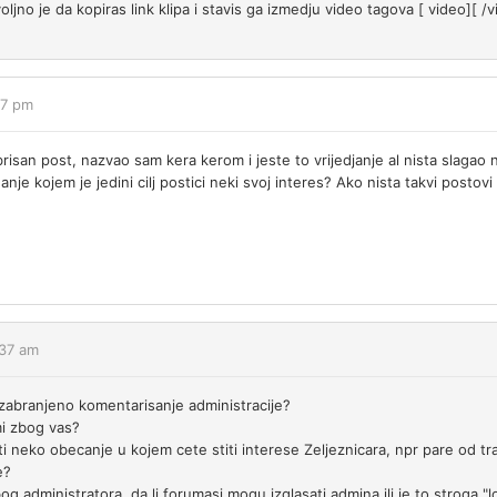
ljno je da kopiras link klipa i stavis ga izmedju video tagova [ video][ /v
57 pm
risan post, nazvao sam kera kerom i jeste to vrijedjanje al nista slaga
ganje kojem je jedini cilj postici neki svoj interes? Ako nista takvi postov
:37 am
 zabranjeno komentarisanje administracije?
mi zbog vas?
ti neko obecanje u kojem cete stiti interese Zeljeznicara, npr pare od tr
e?
zbog administratora, da li forumasi mogu izglasati admina ili je to stroga