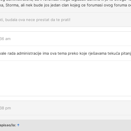
ka, Storma, ali nek bude jos jedan clan kojeg ce forumasi ovog foruma o
ati, budala ova nece prestat da te prati!
:36 am
ale rada administracije ima ova tema preko koje rješavama tekuća pitanj
:38 pm
apisao/la:
↑