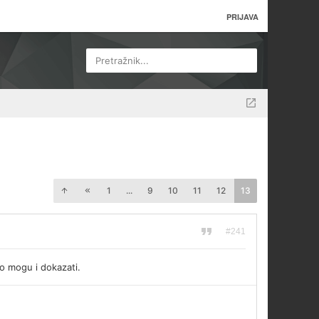
PRIJAVA
Pretražnik...
1
...
9
10
11
12
13
#241
to mogu i dokazati.