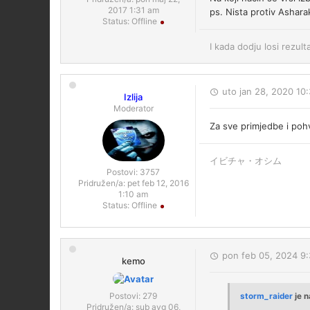
2017 1:31 am
ps. Nista protiv Ashara
Status:
Offline
I kada dodju losi rezult
uto jan 28, 2020 10
Izlija
Moderator
Za sve primjedbe i pohv
イビチャ・オシム
Postovi:
3757
Pridružen/a:
pet feb 12, 2016
1:10 am
Status:
Offline
pon feb 05, 2024 9
kemo
Postovi:
279
storm_raider
je n
Pridružen/a:
sub avg 06,