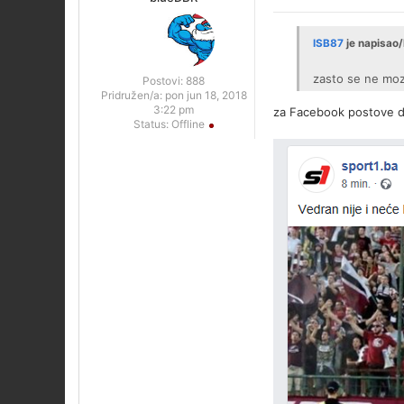
ISB87
je napisao/
zasto se ne moze
Postovi:
888
Pridružen/a:
pon jun 18, 2018
3:22 pm
za Facebook postove da
Status:
Offline