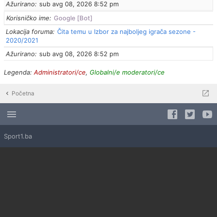
Ažurirano
sub avg 08, 2026 8:52 pm
Korisničko ime
Google [Bot]
Lokacija foruma
Čita temu u Izbor za najboljeg igrača sezone -
2020/2021
Ažurirano
sub avg 08, 2026 8:52 pm
Legenda:
Administratori/ce
,
Globalni/e moderatori/ce
Početna
Sport1.ba