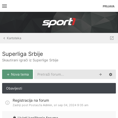
PRIJAVA
Kartoteka
Superliga Srbije
Skautirani igrači iz Superlige Srbije
Nova tema
Obavijesti
Registracija na forum
Zadnji post Postao/la
Admin
,
sri sep 04, 2024 9:35 am
Uvjeti korištenja foruma