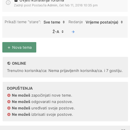
Zadnji post Postao/la
Admin
,
čet feb 11, 2016 10:35 pm
Prikaži teme “stare”:
Redanje
Sve teme
Vrijeme posta(nja)
Ž-A
Nova tema
ONLINE
Trenutno korisnika/ca: Nema prijavljenih korisnika/ca. i 7 gostiju.
DOPUŠTENJA
Ne možeš
započinjati nove teme.
Ne možeš
odgovarati na postove.
Ne možeš
uređivati svoje postove.
Ne možeš
izbrisati svoje postove.