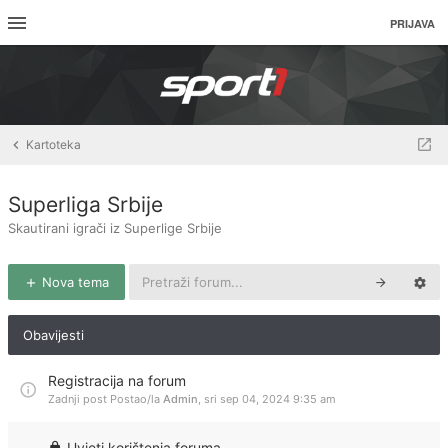
PRIJAVA
Kartoteka
Superliga Srbije
Skautirani igrači iz Superlige Srbije
Nova tema
Obavijesti
Registracija na forum
Zadnji post Postao/la
Admin
,
sri sep 04, 2024 9:35 am
Uvjeti korištenja foruma