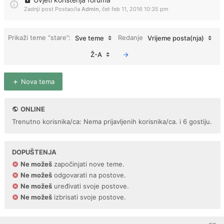
Zadnji post Postao/la
Admin
,
čet feb 11, 2016 10:35 pm
Prikaži teme “stare”:
Redanje
Sve teme
Vrijeme posta(nja)
Ž-A
Nova tema
ONLINE
Trenutno korisnika/ca: Nema prijavljenih korisnika/ca. i 6 gostiju.
DOPUŠTENJA
Ne možeš
započinjati nove teme.
Ne možeš
odgovarati na postove.
Ne možeš
uređivati svoje postove.
Ne možeš
izbrisati svoje postove.