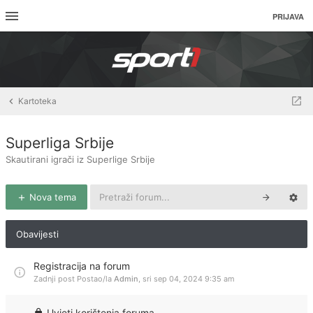
PRIJAVA
Kartoteka
Superliga Srbije
Skautirani igrači iz Superlige Srbije
Nova tema
Obavijesti
Registracija na forum
Zadnji post Postao/la
Admin
,
sri sep 04, 2024 9:35 am
Uvjeti korištenja foruma