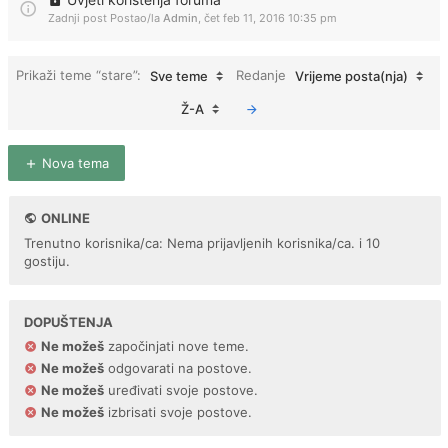
Zadnji post Postao/la
Admin
,
čet feb 11, 2016 10:35 pm
Prikaži teme “stare”:
Redanje
Sve teme
Vrijeme posta(nja)
Ž-A
Nova tema
ONLINE
Trenutno korisnika/ca: Nema prijavljenih korisnika/ca. i 10
gostiju.
DOPUŠTENJA
Ne možeš
započinjati nove teme.
Ne možeš
odgovarati na postove.
Ne možeš
uređivati svoje postove.
Ne možeš
izbrisati svoje postove.