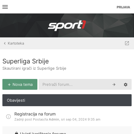
PRIJAVA
Kartoteka
Superliga Srbije
Skautirani igrači iz Superlige Srbije
Nova tema
Obavijesti
Registracija na forum
Zadnji post Postao/la
Admin
,
sri sep 04, 2024 9:35 am
Uvjeti korištenja foruma