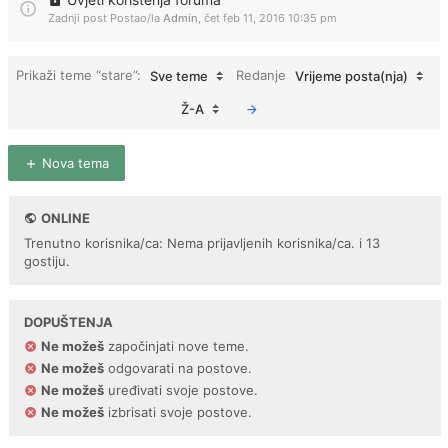
Zadnji post Postao/la
Admin
,
čet feb 11, 2016 10:35 pm
Prikaži teme “stare”:
Redanje
Sve teme
Vrijeme posta(nja)
Ž-A
Nova tema
ONLINE
Trenutno korisnika/ca: Nema prijavljenih korisnika/ca. i 13
gostiju.
DOPUŠTENJA
Ne možeš
započinjati nove teme.
Ne možeš
odgovarati na postove.
Ne možeš
uređivati svoje postove.
Ne možeš
izbrisati svoje postove.