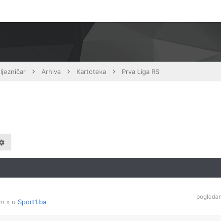
ljezničar
Arhiva
Kartoteka
Prva Liga RS
pogleda
am
» u
Sport1.ba