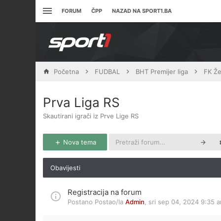
FORUM
ČPP
NAZAD NA SPORT1.BA
Početna
FUDBAL
BHT Premijer liga
FK Že
Prva Liga RS
Skautirani igrači iz Prve Lige RS
Nova tema
Obavijesti
Registracija na forum
Postano Postao/la
Admin
,
sri sep 04, 2024 9:35 