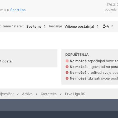
576,31
pogleda
pm
» u
Sport1.ba
ži teme “stare”:
Redanje
Sve teme
Vrijeme posta(nja)
Ž-A
DOPUŠTENJA
Ne možeš
započinjati nove t
4 gosta.
Ne možeš
odgovarati na pos
Ne možeš
uređivati svoje po
Ne možeš
izbrisati svoje pos
ljezničar
Arhiva
Kartoteka
Prva Liga RS