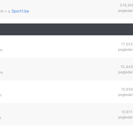
576,91
pogleda
pm
» u
Sport1.ba
17,535
pogleda
pm
10,44
pogleda
pm
10,659
pogleda
m
10,611
pogleda
m