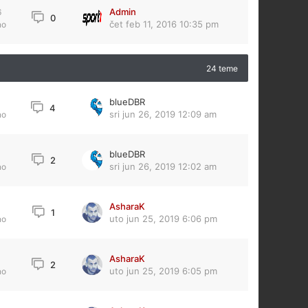
Admin
6
0
čet feb 11, 2016 10:35 pm
no
24 teme
blueDBR
4
sri jun 26, 2019 12:09 am
no
blueDBR
0
2
sri jun 26, 2019 12:02 am
no
AsharaK
1
uto jun 25, 2019 6:06 pm
no
AsharaK
2
uto jun 25, 2019 6:05 pm
no