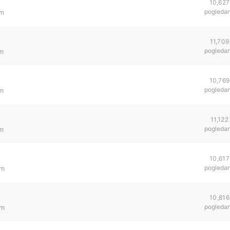
10,627
pogleda
pm
11,709
pogleda
pm
10,769
pogleda
pm
11,122
pogleda
pm
10,617
pogleda
pm
10,816
pogleda
pm