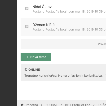
Nidal Ćulov
Postano Postao/la
bogi
,
pon mar 18, 2019 10:39 
Dženan Kišić
Postano Postao/la
bogi
,
pon mar 18, 2019 10:33 
Prika
Nova tema
ONLINE
Trenutno korisnika/ca: Nema prijavljenih korisnika/ca. i 
Početna
FUDBAL
BHT Premijer liga
FK Že