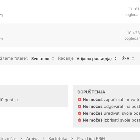
10,161
pogleda
pm
10,47
pogleda
pm
ži teme “stare”:
Redanje
Sve teme
Vrijeme posta(nja)
Ž-A
DOPUŠTENJA
Ne možeš
započinjati nove t
10 gostiju.
Ne možeš
odgovarati na pos
Ne možeš
uređivati svoje po
Ne možeš
izbrisati svoje pos
ljezničar
Arhiva
Kartoteka
Prva Liga FBiH