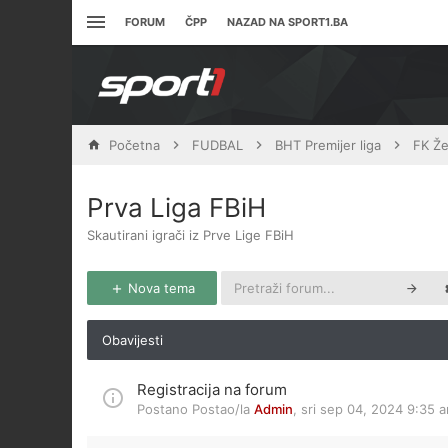
FORUM
ČPP
NAZAD NA SPORT1.BA
Početna
FUDBAL
BHT Premijer liga
FK Že
Prva Liga FBiH
Skautirani igrači iz Prve Lige FBiH
Nova tema
Obavijesti
Registracija na forum
Postano Postao/la
Admin
,
sri sep 04, 2024 9:35 