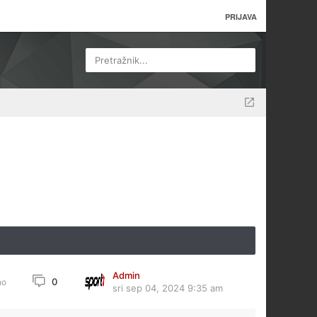
PRIJAVA
Pretražnik...
Admin
0
no
sri sep 04, 2024 9:35 am