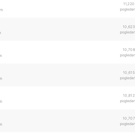
11,220
pogleda
pm
10,623
pogleda
m
10,708
pogleda
m
10,615
pogleda
pm
10,812
pogleda
pm
10,707
pogleda
pm