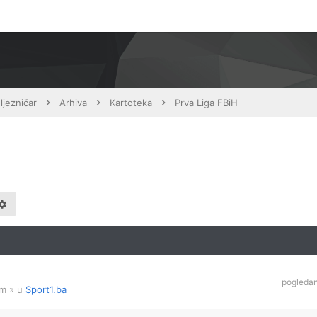
ljezničar
Arhiva
Kartoteka
Prva Liga FBiH
pogleda
am
» u
Sport1.ba