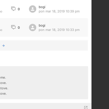
bogi
0
pon mar 18, 2019 10:39 pm
no
bogi
3
0
pon mar 18, 2019 10:33 pm
no
eme.
tove.
stove.
tove.