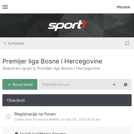
PRIJAVA
Kartoteka
Premijer liga Bosne i Hercegovine
Skautirani igrači iz Premijer lige Bosne i Hercegovine
Nova tema
Obavijesti
Registracija na forum
Zadnji post Postao/la
Admin
,
sri sep 04, 2024 9:35 am
Uvjeti korištenja foruma