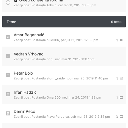
Zadnji post Postao/la
Admin
,
čet feb 11, 2016 10:35 pm
Teme
9 tema
Amar Beganović
Zadnji post Postao/la
blueDBR
,
pet jul 12, 2019 12:39 pm
1
Vedran Vrhovac
Zadnji post Postao/la
bogi
,
ned mar 31, 2019 11:07 pm
Petar Bojo
Zadnji post Postao/la
storm_raider
,
pon mar 25, 2019 11:46 pm
1
Irfan Hadzic
Zadnji post Postao/la
Omar500
,
ned mar 24, 2019 1:28 pm
1
Demir Peco
Zadnji post Postao/la
Plava Porodica
,
sub mar 23, 2019 2:34 pm
3