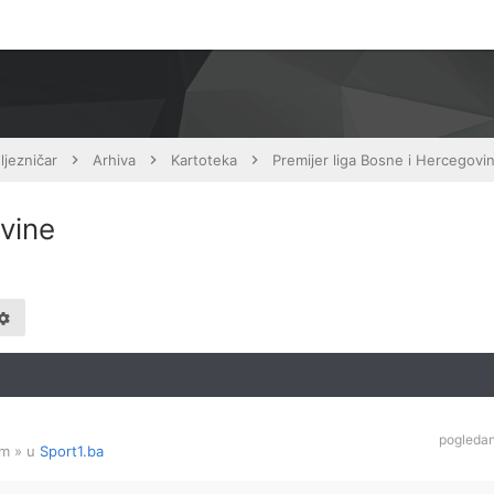
ljezničar
Arhiva
Kartoteka
Premijer liga Bosne i Hercegovi
ovine
pogleda
am
» u
Sport1.ba