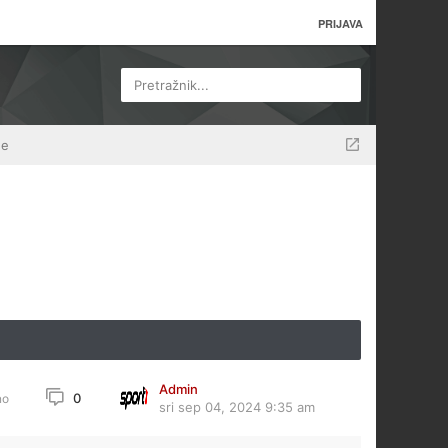
PRIJAVA
Pretražnik...
ne
Admin
0
no
sri sep 04, 2024 9:35 am