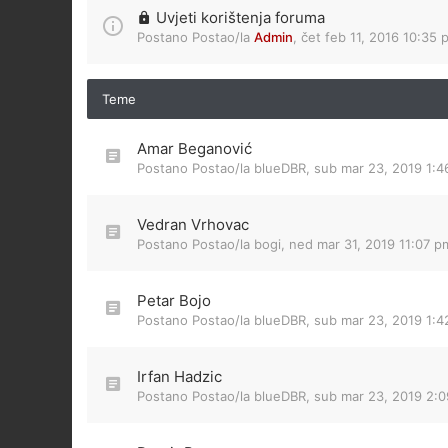
Uvjeti korištenja foruma
Postano Postao/la
Admin
,
čet feb 11, 2016 10:35 
Teme
Amar Beganović
Postano Postao/la
blueDBR
,
sub mar 23, 2019 1:
Vedran Vrhovac
Postano Postao/la
bogi
,
ned mar 31, 2019 11:07 p
Petar Bojo
Postano Postao/la
blueDBR
,
sub mar 23, 2019 1:
Irfan Hadzic
Postano Postao/la
blueDBR
,
sub mar 23, 2019 2: