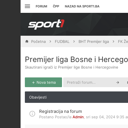
FORUM
ČPP
NAZAD NA SPORT1.BA
Početna
FUDBAL
BHT Premijer liga
FK Že
Premijer liga Bosne i Herceg
Skautirani igrači iz Premijer lige Bosne i Hercegovine
Nova tema
Obavijesti
Registracija na forum
Postano Postao/la
Admin
,
sri sep 04, 2024 9:35 