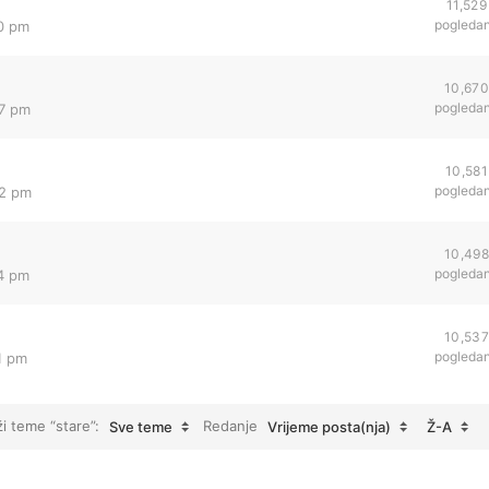
11,529
pogleda
40 pm
10,670
pogleda
07 pm
10,581
pogleda
02 pm
10,498
pogleda
54 pm
10,537
pogleda
1 pm
ži teme “stare”:
Redanje
Sve teme
Vrijeme posta(nja)
Ž-A