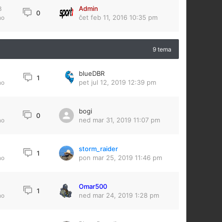
Admin
3
0
čet feb 11, 2016 10:35 pm
no
9 tema
blueDBR
1
pet jul 12, 2019 12:39 pm
no
bogi
0
ned mar 31, 2019 11:07 pm
no
storm_raider
1
pon mar 25, 2019 11:46 pm
no
Omar500
1
ned mar 24, 2019 1:28 pm
no