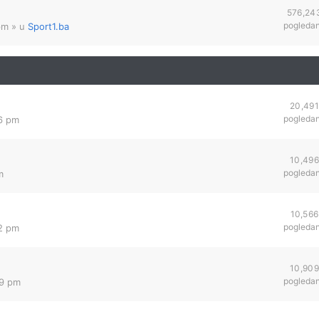
576,24
pogleda
pm
» u
Sport1.ba
20,491
pogleda
46 pm
10,496
pogleda
m
10,566
pogleda
42 pm
10,909
pogleda
09 pm