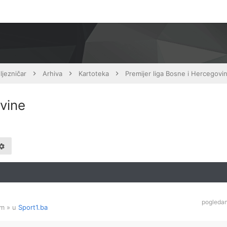
ljezničar
Arhiva
Kartoteka
Premijer liga Bosne i Hercegovi
ovine
pogleda
am
» u
Sport1.ba