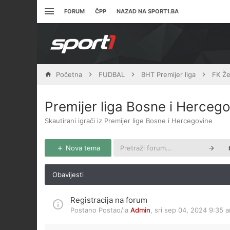
FORUM
ČPP
NAZAD NA SPORT1.BA
Početna
FUDBAL
BHT Premijer liga
FK Že
Premijer liga Bosne i Herceg
Skautirani igrači iz Premijer lige Bosne i Hercegovine
Nova tema
Obavijesti
Registracija na forum
Postano Postao/la
Admin
,
sri sep 04, 2024 9:35 