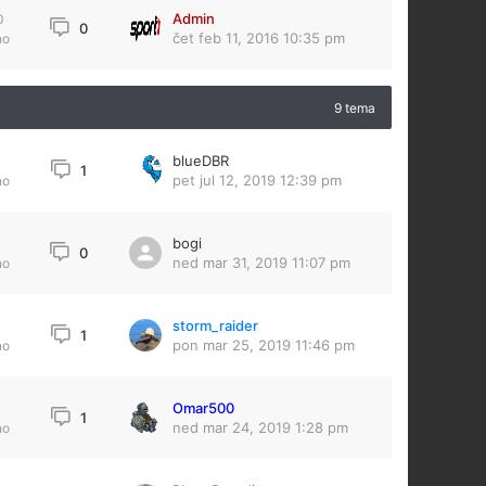
Admin
0
0
čet feb 11, 2016 10:35 pm
no
9 tema
blueDBR
9
1
pet jul 12, 2019 12:39 pm
no
bogi
0
ned mar 31, 2019 11:07 pm
no
storm_raider
1
pon mar 25, 2019 11:46 pm
no
Omar500
1
ned mar 24, 2019 1:28 pm
no