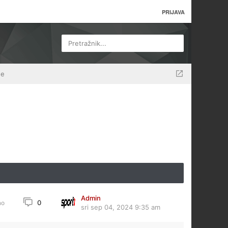
PRIJAVA
Pretražnik...
ne
Admin
0
no
sri sep 04, 2024 9:35 am