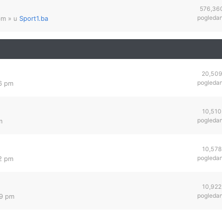
576,36
pogleda
pm
» u
Sport1.ba
20,50
pogleda
46 pm
10,510
pogleda
m
10,578
pogleda
42 pm
10,922
pogleda
09 pm