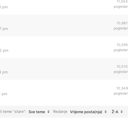
11,544
pogleda
40 pm
10,681
pogleda
07 pm
10,595
pogleda
02 pm
10,510
pogleda
54 pm
10,549
pogleda
1 pm
ži teme “stare”:
Redanje
Sve teme
Vrijeme posta(nja)
Ž-A