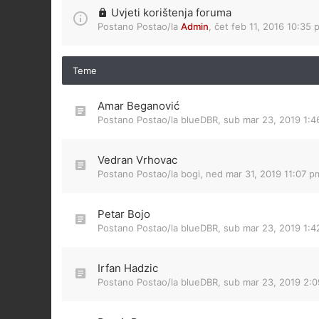
Uvjeti korištenja foruma
Postano Postao/la
Admin
,
čet feb 11, 2016 10:35 
Teme
Amar Beganović
Postano Postao/la
blueDBR
,
sub mar 23, 2019 1:
Vedran Vrhovac
Postano Postao/la
bogi
,
ned mar 31, 2019 11:07 p
Petar Bojo
Postano Postao/la
blueDBR
,
sub mar 23, 2019 1:
Irfan Hadzic
Postano Postao/la
blueDBR
,
sub mar 23, 2019 2: