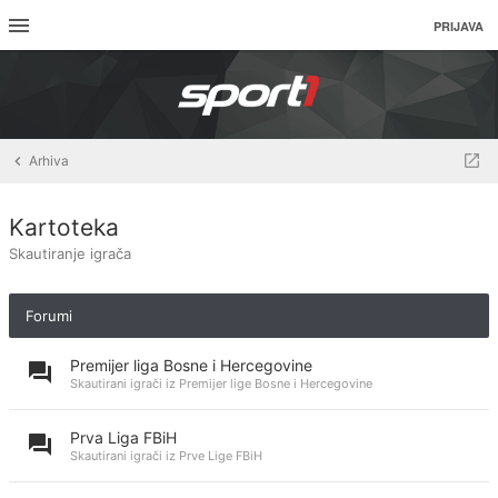
PRIJAVA
Arhiva
Kartoteka
Skautiranje igrača
Forumi
Premijer liga Bosne i Hercegovine
Skautirani igrači iz Premijer lige Bosne i Hercegovine
Prva Liga FBiH
Skautirani igrači iz Prve Lige FBiH