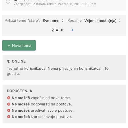
Zadnji post Postao/la
Admin
,
čet feb 11, 2016 10:35 pm
Prikaži teme “stare”:
Redanje
Sve teme
Vrijeme posta(nja)
Ž-A
Nova tema
ONLINE
Trenutno korisnika/ca: Nema prijavljenih korisnika/ca. i 10
gostiju.
DOPUŠTENJA
Ne možeš
započinjati nove teme.
Ne možeš
odgovarati na postove.
Ne možeš
uređivati svoje postove.
Ne možeš
izbrisati svoje postove.