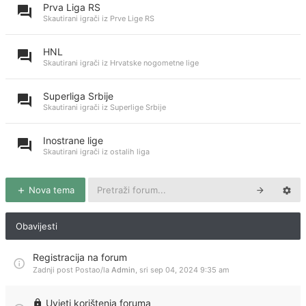
Prva Liga RS
Skautirani igrači iz Prve Lige RS
HNL
Skautirani igrači iz Hrvatske nogometne lige
Superliga Srbije
Skautirani igrači iz Superlige Srbije
Inostrane lige
Skautirani igrači iz ostalih liga
Nova tema
Obavijesti
Registracija na forum
Zadnji post Postao/la
Admin
,
sri sep 04, 2024 9:35 am
Uvjeti korištenja foruma