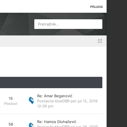
PRIJAVA
Pretražnik...
Re: Amar Beganović
15
Postao/la
blueDBR
pet jul 12, 2019
Postovi
12:39 pm
Re: Hamza Gluhačević
58
Postao/la
blueDBR
sri jun 26, 2019