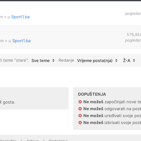
pogleda
am
» u
Sport1.ba
576,84
pogleda
pm
» u
Sport1.ba
ži teme “stare”:
Redanje
Sve teme
Vrijeme posta(nja)
Ž-A
DOPUŠTENJA
Ne možeš
započinjati nove t
4 gosta.
Ne možeš
odgovarati na pos
Ne možeš
uređivati svoje po
Ne možeš
izbrisati svoje pos