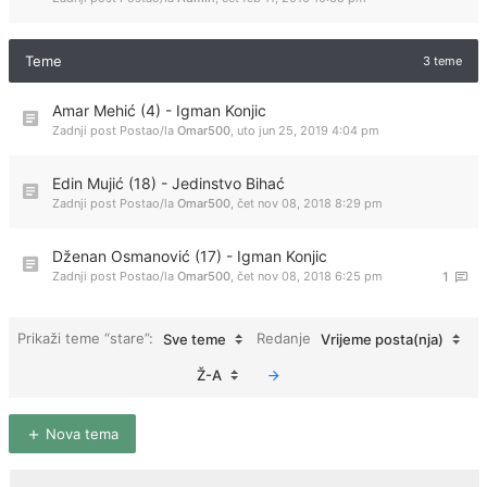
Teme
3 teme
Amar Mehić (4) - Igman Konjic
Zadnji post Postao/la
Omar500
,
uto jun 25, 2019 4:04 pm
Edin Mujić (18) - Jedinstvo Bihać
Zadnji post Postao/la
Omar500
,
čet nov 08, 2018 8:29 pm
Dženan Osmanović (17) - Igman Konjic
Zadnji post Postao/la
Omar500
,
čet nov 08, 2018 6:25 pm
1
Prikaži teme “stare”:
Redanje
Sve teme
Vrijeme posta(nja)
Ž-A
Nova tema