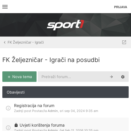
PRIJAVA
FK Željezničar - Igrači
FK Željezničar - Igrači na posudbi
Nova tema
Obavijesti
Registracija na forum
Zadnji post Postao/la
Admin
,
sri sep 04, 2024 9:35 am
Uvjeti korištenja foruma
Zadnji post Postao/la
Admin
,
čet feb 11, 2016 10:35 pm