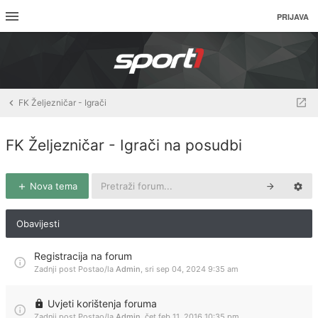
PRIJAVA
FK Željezničar - Igrači
FK Željezničar - Igrači na posudbi
Nova tema
Obavijesti
Registracija na forum
Zadnji post Postao/la
Admin
,
sri sep 04, 2024 9:35 am
Uvjeti korištenja foruma
Zadnji post Postao/la
Admin
,
čet feb 11, 2016 10:35 pm