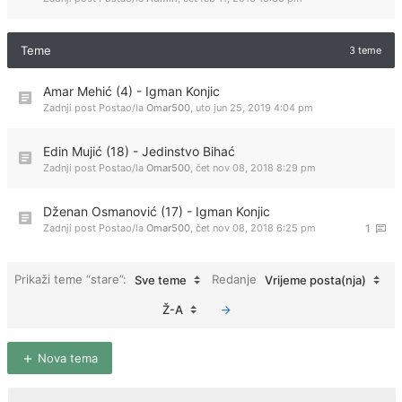
Teme
3 teme
Amar Mehić (4) - Igman Konjic
Zadnji post Postao/la
Omar500
,
uto jun 25, 2019 4:04 pm
Edin Mujić (18) - Jedinstvo Bihać
Zadnji post Postao/la
Omar500
,
čet nov 08, 2018 8:29 pm
Dženan Osmanović (17) - Igman Konjic
Zadnji post Postao/la
Omar500
,
čet nov 08, 2018 6:25 pm
1
Prikaži teme “stare”:
Redanje
Sve teme
Vrijeme posta(nja)
Ž-A
Nova tema