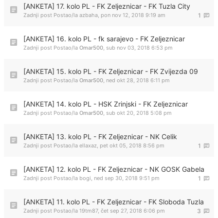
[ANKETA] 17. kolo PL - FK Zeljeznicar - FK Tuzla City
Zadnji post Postao/la
azbaha
,
pon nov 12, 2018 9:19 am
1
[ANKETA] 16. kolo PL - fk sarajevo - FK Zeljeznicar
Zadnji post Postao/la
Omar500
,
sub nov 03, 2018 6:53 pm
[ANKETA] 15. kolo PL - FK Zeljeznicar - FK Zvijezda 09
Zadnji post Postao/la
Omar500
,
ned okt 28, 2018 6:11 pm
[ANKETA] 14. kolo PL - HSK Zrinjski - FK Zeljeznicar
Zadnji post Postao/la
Omar500
,
sub okt 20, 2018 5:08 pm
[ANKETA] 13. kolo PL - FK Zeljeznicar - NK Celik
Zadnji post Postao/la
ellaxaz
,
pet okt 05, 2018 8:56 pm
1
[ANKETA] 12. kolo PL - FK Zeljeznicar - NK GOSK Gabela
Zadnji post Postao/la
bogi
,
ned sep 30, 2018 9:51 pm
1
[ANKETA] 11. kolo PL - FK Zeljeznicar - FK Sloboda Tuzla
Zadnji post Postao/la
19tm87
,
čet sep 27, 2018 6:06 pm
3