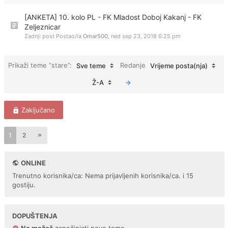
[ANKETA] 10. kolo PL - FK Mladost Doboj Kakanj - FK
Zeljeznicar
Zadnji post Postao/la
Omar500
,
ned sep 23, 2018 6:25 pm
Prikaži teme “stare”:
Redanje
Sve teme
Vrijeme posta(nja)
Ž-A
Zaključano
1
2
ONLINE
Trenutno korisnika/ca: Nema prijavljenih korisnika/ca. i 15
gostiju.
DOPUŠTENJA