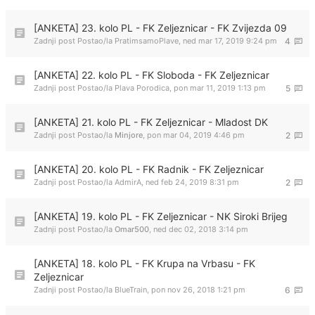
[ANKETA] 23. kolo PL - FK Zeljeznicar - FK Zvijezda 09
Zadnji post Postao/la
PratimsamoPlave
,
ned mar 17, 2019 9:24 pm
4
[ANKETA] 22. kolo PL - FK Sloboda - FK Zeljeznicar
Zadnji post Postao/la
Plava Porodica
,
pon mar 11, 2019 1:13 pm
5
[ANKETA] 21. kolo PL - FK Zeljeznicar - Mladost DK
Zadnji post Postao/la
Minjore
,
pon mar 04, 2019 4:46 pm
2
[ANKETA] 20. kolo PL - FK Radnik - FK Zeljeznicar
Zadnji post Postao/la
AdmirA
,
ned feb 24, 2019 8:31 pm
2
[ANKETA] 19. kolo PL - FK Zeljeznicar - NK Siroki Brijeg
Zadnji post Postao/la
Omar500
,
ned dec 02, 2018 3:14 pm
[ANKETA] 18. kolo PL - FK Krupa na Vrbasu - FK
Zeljeznicar
Zadnji post Postao/la
BlueTrain
,
pon nov 26, 2018 1:21 pm
6