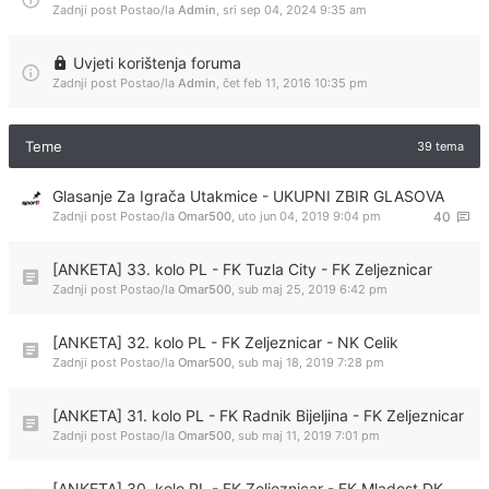
Zadnji post Postao/la
Admin
,
sri sep 04, 2024 9:35 am
Uvjeti korištenja foruma
Zadnji post Postao/la
Admin
,
čet feb 11, 2016 10:35 pm
Teme
39 tema
Glasanje Za Igrača Utakmice - UKUPNI ZBIR GLASOVA
Zadnji post Postao/la
Omar500
,
uto jun 04, 2019 9:04 pm
40
[ANKETA] 33. kolo PL - FK Tuzla City - FK Zeljeznicar
Zadnji post Postao/la
Omar500
,
sub maj 25, 2019 6:42 pm
[ANKETA] 32. kolo PL - FK Zeljeznicar - NK Celik
Zadnji post Postao/la
Omar500
,
sub maj 18, 2019 7:28 pm
[ANKETA] 31. kolo PL - FK Radnik Bijeljina - FK Zeljeznicar
Zadnji post Postao/la
Omar500
,
sub maj 11, 2019 7:01 pm
[ANKETA] 30. kolo PL - FK Zeljeznicar - FK Mladost DK