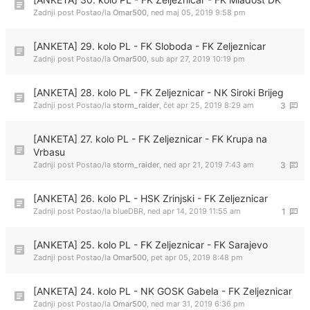
Zadnji post Postao/la
Omar500
,
ned maj 05, 2019 9:58 pm
[ANKETA] 29. kolo PL - FK Sloboda - FK Zeljeznicar
Zadnji post Postao/la
Omar500
,
sub apr 27, 2019 10:19 pm
[ANKETA] 28. kolo PL - FK Zeljeznicar - NK Siroki Brijeg
Zadnji post Postao/la
storm_raider
,
čet apr 25, 2019 8:29 am
3
[ANKETA] 27. kolo PL - FK Zeljeznicar - FK Krupa na
Vrbasu
Zadnji post Postao/la
storm_raider
,
ned apr 21, 2019 7:43 am
3
[ANKETA] 26. kolo PL - HSK Zrinjski - FK Zeljeznicar
Zadnji post Postao/la
blueDBR
,
ned apr 14, 2019 11:55 am
1
[ANKETA] 25. kolo PL - FK Zeljeznicar - FK Sarajevo
Zadnji post Postao/la
Omar500
,
pet apr 05, 2019 8:48 pm
[ANKETA] 24. kolo PL - NK GOSK Gabela - FK Zeljeznicar
Zadnji post Postao/la
Omar500
,
ned mar 31, 2019 6:36 pm