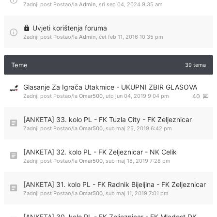
Zadnji post Postao/la
Admin
,
sri sep 04, 2024 9:35 am
Uvjeti korištenja foruma
Zadnji post Postao/la
Admin
,
čet feb 11, 2016 10:35 pm
Teme
39 tema
Glasanje Za Igrača Utakmice - UKUPNI ZBIR GLASOVA
Zadnji post Postao/la
Omar500
,
uto jun 04, 2019 9:04 pm
40
[ANKETA] 33. kolo PL - FK Tuzla City - FK Zeljeznicar
Zadnji post Postao/la
Omar500
,
sub maj 25, 2019 6:42 pm
[ANKETA] 32. kolo PL - FK Zeljeznicar - NK Celik
Zadnji post Postao/la
Omar500
,
sub maj 18, 2019 7:28 pm
[ANKETA] 31. kolo PL - FK Radnik Bijeljina - FK Zeljeznicar
Zadnji post Postao/la
Omar500
,
sub maj 11, 2019 7:01 pm
[ANKETA] 30. kolo PL - FK Zeljeznicar - FK Mladost DK