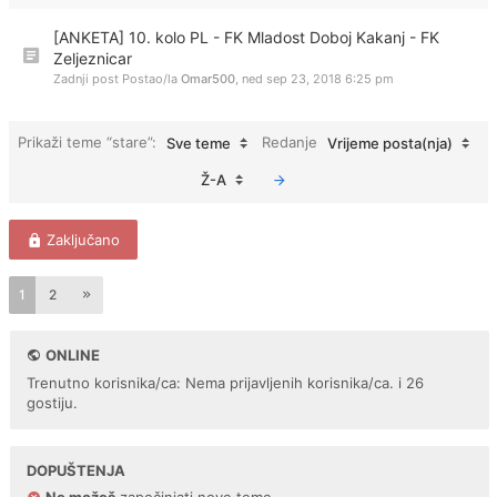
[ANKETA] 10. kolo PL - FK Mladost Doboj Kakanj - FK
Zeljeznicar
Zadnji post Postao/la
Omar500
,
ned sep 23, 2018 6:25 pm
Prikaži teme “stare”:
Redanje
Sve teme
Vrijeme posta(nja)
Ž-A
Zaključano
1
2
ONLINE
Trenutno korisnika/ca: Nema prijavljenih korisnika/ca. i 26
gostiju.
DOPUŠTENJA