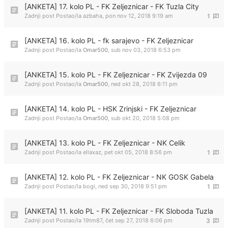
[ANKETA] 17. kolo PL - FK Zeljeznicar - FK Tuzla City
Zadnji post Postao/la
azbaha
,
pon nov 12, 2018 9:19 am
1
[ANKETA] 16. kolo PL - fk sarajevo - FK Zeljeznicar
Zadnji post Postao/la
Omar500
,
sub nov 03, 2018 6:53 pm
[ANKETA] 15. kolo PL - FK Zeljeznicar - FK Zvijezda 09
Zadnji post Postao/la
Omar500
,
ned okt 28, 2018 6:11 pm
[ANKETA] 14. kolo PL - HSK Zrinjski - FK Zeljeznicar
Zadnji post Postao/la
Omar500
,
sub okt 20, 2018 5:08 pm
[ANKETA] 13. kolo PL - FK Zeljeznicar - NK Celik
Zadnji post Postao/la
ellaxaz
,
pet okt 05, 2018 8:56 pm
1
[ANKETA] 12. kolo PL - FK Zeljeznicar - NK GOSK Gabela
Zadnji post Postao/la
bogi
,
ned sep 30, 2018 9:51 pm
1
[ANKETA] 11. kolo PL - FK Zeljeznicar - FK Sloboda Tuzla
Zadnji post Postao/la
19tm87
,
čet sep 27, 2018 6:06 pm
3