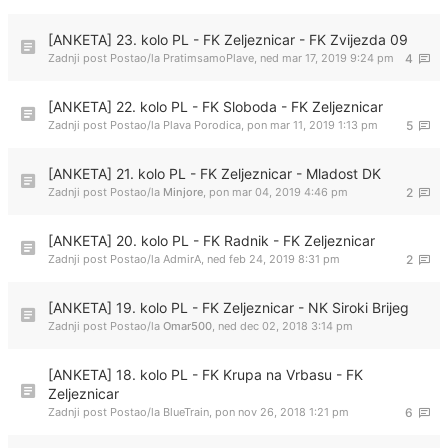
[ANKETA] 23. kolo PL - FK Zeljeznicar - FK Zvijezda 09
Zadnji post Postao/la
PratimsamoPlave
,
ned mar 17, 2019 9:24 pm
4
[ANKETA] 22. kolo PL - FK Sloboda - FK Zeljeznicar
Zadnji post Postao/la
Plava Porodica
,
pon mar 11, 2019 1:13 pm
5
[ANKETA] 21. kolo PL - FK Zeljeznicar - Mladost DK
Zadnji post Postao/la
Minjore
,
pon mar 04, 2019 4:46 pm
2
[ANKETA] 20. kolo PL - FK Radnik - FK Zeljeznicar
Zadnji post Postao/la
AdmirA
,
ned feb 24, 2019 8:31 pm
2
[ANKETA] 19. kolo PL - FK Zeljeznicar - NK Siroki Brijeg
Zadnji post Postao/la
Omar500
,
ned dec 02, 2018 3:14 pm
[ANKETA] 18. kolo PL - FK Krupa na Vrbasu - FK
Zeljeznicar
Zadnji post Postao/la
BlueTrain
,
pon nov 26, 2018 1:21 pm
6