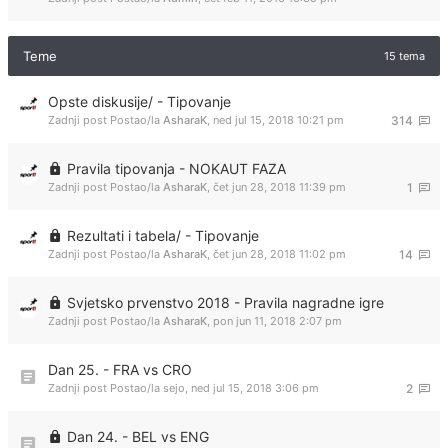
Teme
15 tema
Opste diskusije/ - Tipovanje
Zadnji post Postao/la
AsharaK
,
ned jul 15, 2018 10:21 pm
314
Pravila tipovanja - NOKAUT FAZA
Zadnji post Postao/la
AsharaK
,
čet jun 28, 2018 11:39 pm
1
Rezultati i tabela/ - Tipovanje
Zadnji post Postao/la
AsharaK
,
čet jun 28, 2018 11:02 pm
14
Svjetsko prvenstvo 2018 - Pravila nagradne igre
Zadnji post Postao/la
AsharaK
,
pon jun 11, 2018 2:07 pm
Dan 25. - FRA vs CRO
Zadnji post Postao/la
sejo
,
ned jul 15, 2018 3:06 pm
2
Dan 24. - BEL vs ENG