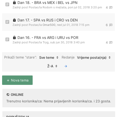
Dan 18. - BRA vs MEX i BEL vs JPN
Zadnji post Postao/la
Rodom s mejtaša
,
pon jul 02, 2018 3:20 pm
4
Dan 17. - SPA vs RUS i CRO vs DEN
Zadnji post Postao/la
Omar500
,
ned jul 01, 2018 7:15 pm
6
Dan 16. - FRA vs ARG i URU vs POR
Zadnji post Postao/la
Tryg
,
sub jun 30, 2018 3:40 pm
4
Prikaži teme “stare”:
Redanje
Sve teme
Vrijeme posta(nja)
Ž-A
Nova tema
ONLINE
Trenutno korisnika/ca: Nema prijavljenih korisnika/ca. i 23 gosta.