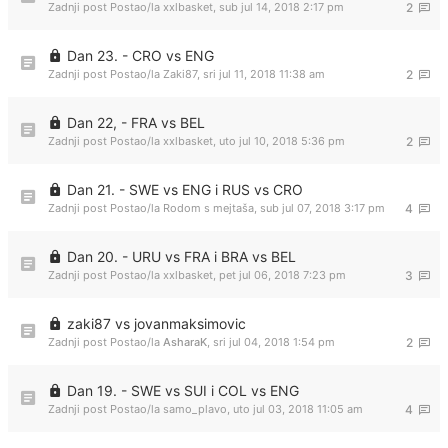
Zadnji post Postao/la
xxlbasket
,
sub jul 14, 2018 2:17 pm
2
Dan 23. - CRO vs ENG
Zadnji post Postao/la
Zaki87
,
sri jul 11, 2018 11:38 am
2
Dan 22, - FRA vs BEL
Zadnji post Postao/la
xxlbasket
,
uto jul 10, 2018 5:36 pm
2
Dan 21. - SWE vs ENG i RUS vs CRO
Zadnji post Postao/la
Rodom s mejtaša
,
sub jul 07, 2018 3:17 pm
4
Dan 20. - URU vs FRA i BRA vs BEL
Zadnji post Postao/la
xxlbasket
,
pet jul 06, 2018 7:23 pm
3
zaki87 vs jovanmaksimovic
Zadnji post Postao/la
AsharaK
,
sri jul 04, 2018 1:54 pm
2
Dan 19. - SWE vs SUI i COL vs ENG
Zadnji post Postao/la
samo_plavo
,
uto jul 03, 2018 11:05 am
4