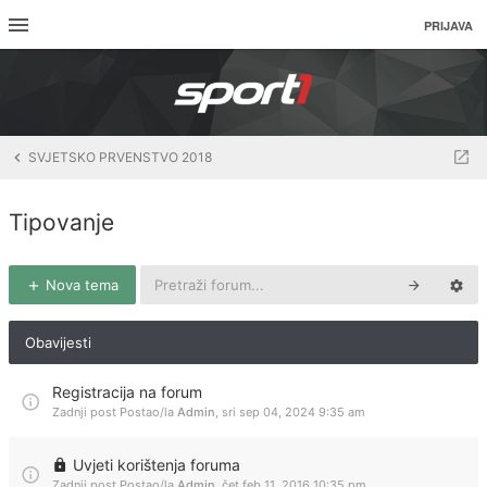
PRIJAVA
SVJETSKO PRVENSTVO 2018
Tipovanje
Nova tema
Obavijesti
Registracija na forum
Zadnji post Postao/la
Admin
,
sri sep 04, 2024 9:35 am
Uvjeti korištenja foruma
Zadnji post Postao/la
Admin
,
čet feb 11, 2016 10:35 pm