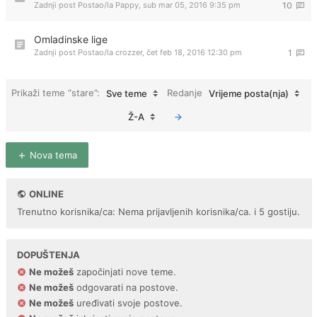
Zadnji post Postao/la
Pappy
,
sub mar 05, 2016 9:35 pm
10
Omladinske lige
Zadnji post Postao/la
crozzer
,
čet feb 18, 2016 12:30 pm
1
Prikaži teme “stare”:
Redanje
Sve teme
Vrijeme posta(nja)
Ž-A
Nova tema
ONLINE
Trenutno korisnika/ca: Nema prijavljenih korisnika/ca. i 5 gostiju.
DOPUŠTENJA
Ne možeš
započinjati nove teme.
Ne možeš
odgovarati na postove.
Ne možeš
uređivati svoje postove.