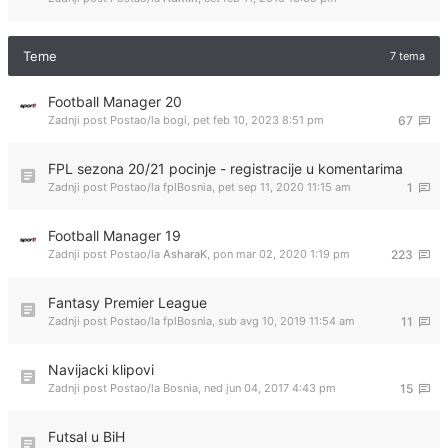
Teme
7 tema
Football Manager 20
Zadnji post Postao/la
bogi
,
pet feb 10, 2023 8:51 pm
67
FPL sezona 20/21 pocinje - registracije u komentarima
Zadnji post Postao/la
fplBosnia
,
pet sep 11, 2020 11:15 am
1
Football Manager 19
Zadnji post Postao/la
AsharaK
,
pon mar 02, 2020 1:19 pm
223
Fantasy Premier League
Zadnji post Postao/la
fplBosnia
,
sub avg 10, 2019 11:54 am
11
Navijacki klipovi
Zadnji post Postao/la
Bosnia
,
ned jun 04, 2017 4:43 pm
15
Futsal u BiH