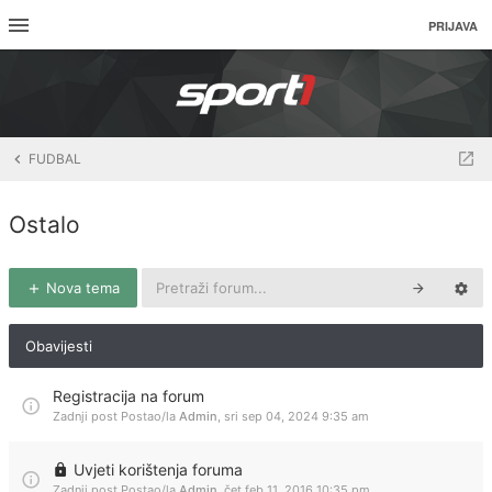
PRIJAVA
FUDBAL
Ostalo
Nova tema
Obavijesti
Registracija na forum
Zadnji post Postao/la
Admin
,
sri sep 04, 2024 9:35 am
Uvjeti korištenja foruma
Zadnji post Postao/la
Admin
,
čet feb 11, 2016 10:35 pm