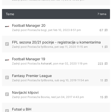
Teme
7 tema
Football Manager 20
Zadnji post Postao/la
bogi
,
pet feb 10, 2023 8:51 pm
67
FPL sezona 20/21 pocinje - registracije u komentarima
Zadnji post Postao/la
fplBosnia
,
pet sep 11, 2020 11:15 am
1
Football Manager 19
Zadnji post Postao/la
AsharaK
,
pon mar 02, 2020 1:19 pm
223
Fantasy Premier League
Zadnji post Postao/la
fplBosnia
,
sub avg 10, 2019 11:54 am
11
Navijacki klipovi
Zadnji post Postao/la
Bosnia
,
ned jun 04, 2017 4:43 pm
15
Futsal u BiH