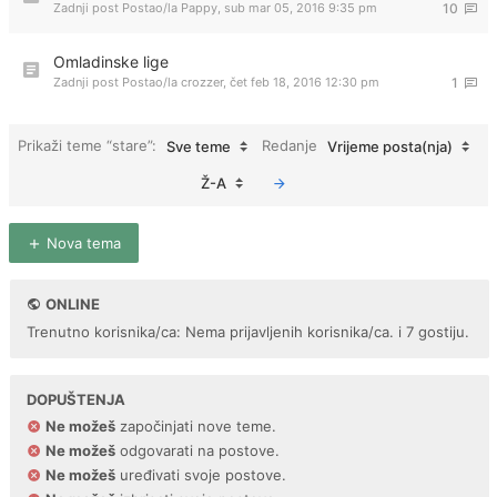
Zadnji post Postao/la
Pappy
,
sub mar 05, 2016 9:35 pm
10
Omladinske lige
Zadnji post Postao/la
crozzer
,
čet feb 18, 2016 12:30 pm
1
Prikaži teme “stare”:
Redanje
Sve teme
Vrijeme posta(nja)
Ž-A
Nova tema
ONLINE
Trenutno korisnika/ca: Nema prijavljenih korisnika/ca. i 7 gostiju.
DOPUŠTENJA
Ne možeš
započinjati nove teme.
Ne možeš
odgovarati na postove.
Ne možeš
uređivati svoje postove.