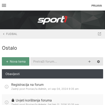
PRIJAVA
FUDBAL
Ostalo
Nova tema
Obavijesti
Registracija na forum
Zadnji post Postao/la
Admin
,
sri sep 04, 2024 9:35 am
Uvjeti korištenja foruma
Zadnji post Postao/la
Admin
,
čet feb 11, 2016 10:35 pm