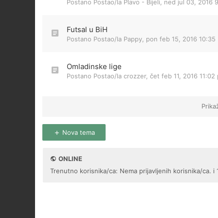
Postano Postao/la
Plavo - Bijeli
,
ned jul 03, 2016 
Futsal u BiH
Postano Postao/la
Pappy
,
pon feb 15, 2016 10:35
Omladinske lige
Postano Postao/la
crozzer
,
čet feb 11, 2016 11:02
Prika
Nova tema
ONLINE
Trenutno korisnika/ca: Nema prijavljenih korisnika/ca. i 