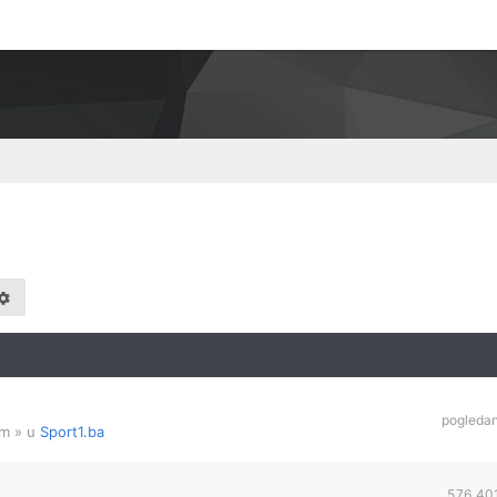
pogleda
am
» u
Sport1.ba
576,40