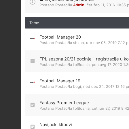
Postano Postao/la
Admin
,
čet feb 11, 2016 10:35 
Teme
Football Manager 20
Postano Postao/la
shzna
,
uto nov 05, 2019 7:12 
FPL sezona 20/21 pocinje - registracije u 
Postano Postao/la
fplBosnia
,
pon avg 17, 2020 1:
Football Manager 19
Postano Postao/la
bogi
,
ned dec 24, 2017 12:16 
Fantasy Premier League
Postano Postao/la
fplBosnia
,
čet jun 27, 2019 8:4
Navijacki klipovi