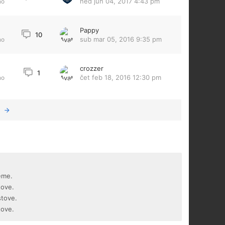
ned jun 04, 2017 4:43 pm
no
Pappy
10
sub mar 05, 2016 9:35 pm
no
crozzer
1
čet feb 18, 2016 12:30 pm
no
eme.
tove.
stove.
tove.