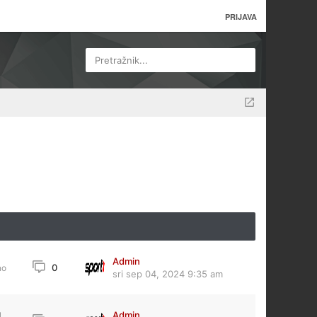
PRIJAVA
Pretražnik...
Admin
0
no
sri sep 04, 2024 9:35 am
Admin
1