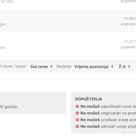
pogleda
9:27 pm
14,880
pogleda
 pm
12,277
pogleda
 pm
ži teme “stare”:
Redanje
Sve teme
Vrijeme posta(nja)
Ž-A
DOPUŠTENJA
Ne možeš
započinjati nove t
10 gostiju.
Ne možeš
odgovarati na pos
Ne možeš
uređivati svoje po
Ne možeš
izbrisati svoje pos