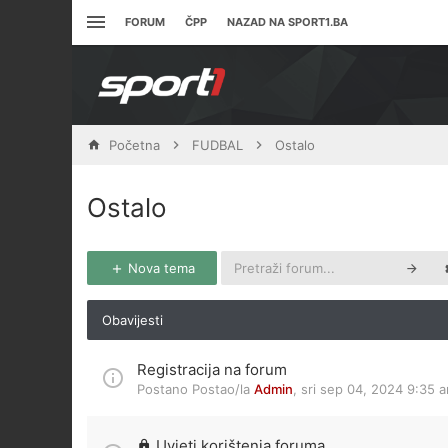
FORUM
ČPP
NAZAD NA SPORT1.BA
Početna
FUDBAL
Ostalo
Ostalo
Nova tema
Obavijesti
Registracija na forum
Postano Postao/la
Admin
,
sri sep 04, 2024 9:35 
Uvjeti korištenja foruma