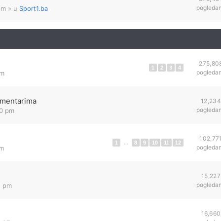
pogleda
pm
» u
Sport1.ba
275,80
1
2
3
4
pogleda
pm
komentarima
12,234
pogleda
30 pm
102,77
1
...
8
9
10
11
12
pogleda
pm
15,227
pogleda
2 pm
16,660