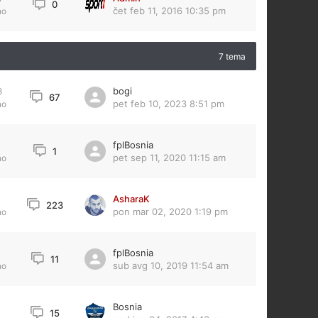
0
čet feb 11, 2016 10:35 pm
no
7 tema
bogi
8
67
pet feb 10, 2023 8:51 pm
no
fplBosnia
1
pet sep 11, 2020 11:15 am
no
AsharaK
1
223
pon mar 02, 2020 1:19 pm
no
fplBosnia
11
sub avg 10, 2019 11:54 am
no
Bosnia
15