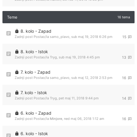
Teme
16 tema
8. kolo - Zapad
Zadnji post Postao/la
samo_plavo
,
sub maj 19, 2018 6:26 pm
15
8. kolo - Istok
Zadnji post Postao/la
Tryg
,
sub maj 19, 2018 4:45 pm
13
7. kolo - Zapad
Zadnji post Postao/la
samo_plavo
,
sub maj 12, 2018 2:53 pm
16
7. kolo - Istok
Zadnji post Postao/la
Tryg
,
pet maj 11, 2018 9:44 pm
14
6. kolo - Zapad
Zadnji post Postao/la
Minjore
,
ned maj 06, 2018 1:12 am
16
6. kolo - Istok