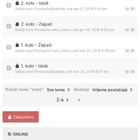
2. kolo - Istok
Zadnji post Postao/la
BlueSide
,
sub apr 07, 2018 1:16 pm
19
2. kolo - Zapad
Zadnji post Postao/la
samo_plavo
,
pet apr 06, 2018 8:30 pm
19
1. kolo - Zapad
Zadnji post Postao/la
samo_plavo
,
pet mar 30, 2018 8:49 pm
19
1. kolo - Istok
Zadnji post Postao/la
BlueSide
,
pet mar 30, 2018 8:37 pm
18
Prikaži teme “stare”:
Redanje
Sve teme
Vrijeme posta(nja)
Ž-A
Zaključano
ONLINE