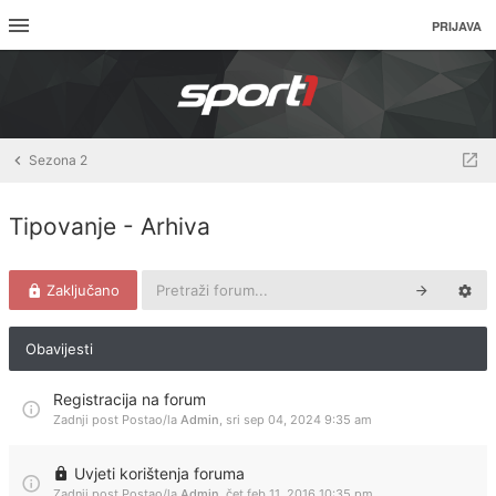
PRIJAVA
Sezona 2
Tipovanje - Arhiva
Zaključano
Obavijesti
Registracija na forum
Zadnji post Postao/la
Admin
,
sri sep 04, 2024 9:35 am
Uvjeti korištenja foruma
Zadnji post Postao/la
Admin
,
čet feb 11, 2016 10:35 pm