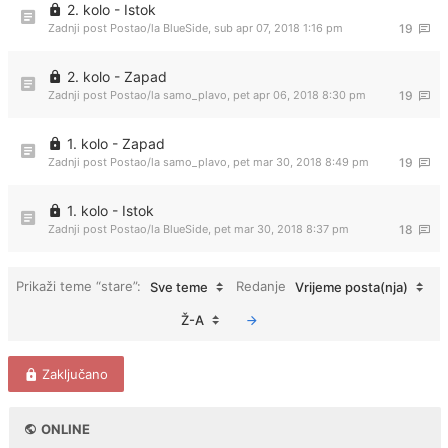
2. kolo - Istok
Zadnji post Postao/la
BlueSide
,
sub apr 07, 2018 1:16 pm
19
2. kolo - Zapad
Zadnji post Postao/la
samo_plavo
,
pet apr 06, 2018 8:30 pm
19
1. kolo - Zapad
Zadnji post Postao/la
samo_plavo
,
pet mar 30, 2018 8:49 pm
19
1. kolo - Istok
Zadnji post Postao/la
BlueSide
,
pet mar 30, 2018 8:37 pm
18
Prikaži teme “stare”:
Redanje
Sve teme
Vrijeme posta(nja)
Ž-A
Zaključano
ONLINE