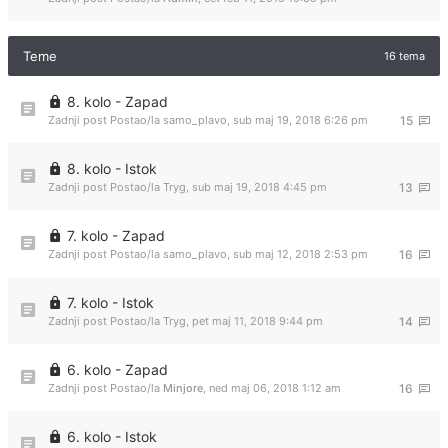
Teme
16 tema
8. kolo - Zapad
Zadnji post Postao/la
samo_plavo
,
sub maj 19, 2018 6:26 pm
15
8. kolo - Istok
Zadnji post Postao/la
Tryg
,
sub maj 19, 2018 4:45 pm
13
7. kolo - Zapad
Zadnji post Postao/la
samo_plavo
,
sub maj 12, 2018 2:53 pm
16
7. kolo - Istok
Zadnji post Postao/la
Tryg
,
pet maj 11, 2018 9:44 pm
14
6. kolo - Zapad
Zadnji post Postao/la
Minjore
,
ned maj 06, 2018 1:12 am
16
6. kolo - Istok