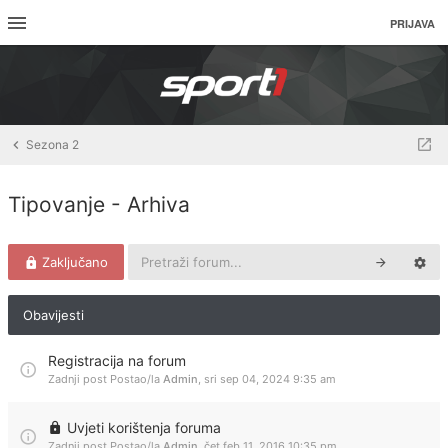
PRIJAVA
Sezona 2
Tipovanje - Arhiva
Zaključano
Obavijesti
Registracija na forum
Zadnji post Postao/la
Admin
,
sri sep 04, 2024 9:35 am
Uvjeti korištenja foruma
Zadnji post Postao/la
Admin
,
čet feb 11, 2016 10:35 pm