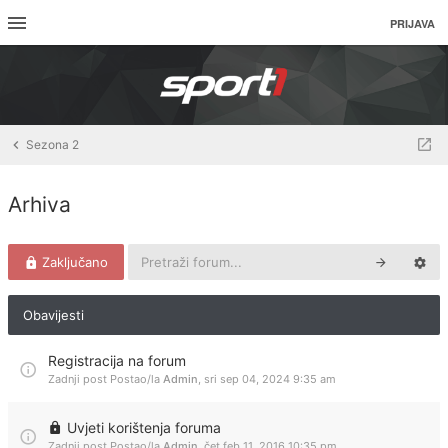
PRIJAVA
Sezona 2
Arhiva
Zaključano
Obavijesti
Registracija na forum
Zadnji post Postao/la
Admin
,
sri sep 04, 2024 9:35 am
Uvjeti korištenja foruma
Zadnji post Postao/la
Admin
,
čet feb 11, 2016 10:35 pm