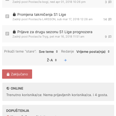
Zadnji post Postao/la
bogi
,
ned apr 01, 2018 10:26 pm
3
Promjena takmičenja S1 Lige
Zadnji post Postao/la
LARSSON
,
sub mar 17, 2018 12:26 am
14
Prijave za drugu sezonu S1 Lige prognozera
Zadnji post Postao/la
Tryg
,
pet mar 16, 2018 11:51 am
9
Prikaži teme “stare”:
Redanje
Sve teme
Vrijeme posta(nja)
Ž-A
Zaključano
ONLINE
Trenutno korisnika/ca: Nema prijavljenih korisnika/ca. i 4 gosta.
DOPUŠTENJA