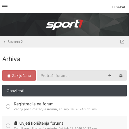
PRIJAVA
Sezona 2
Arhiva
Zaključano
Obavijesti
Registracija na forum
Zadnji post Postao/la
Admin
,
sri sep 04, 2024 9:35 am
Uvjeti korištenja foruma
Zadnji post Postao/la
Admin
,
čet feb 11, 2016 10:35 pm