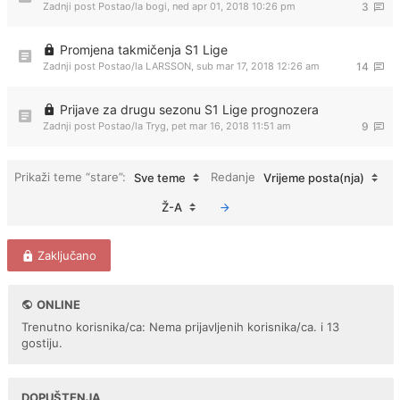
Zadnji post Postao/la
bogi
,
ned apr 01, 2018 10:26 pm
3
Promjena takmičenja S1 Lige
Zadnji post Postao/la
LARSSON
,
sub mar 17, 2018 12:26 am
14
Prijave za drugu sezonu S1 Lige prognozera
Zadnji post Postao/la
Tryg
,
pet mar 16, 2018 11:51 am
9
Prikaži teme “stare”:
Redanje
Sve teme
Vrijeme posta(nja)
Ž-A
Zaključano
ONLINE
Trenutno korisnika/ca: Nema prijavljenih korisnika/ca. i 13
gostiju.
DOPUŠTENJA