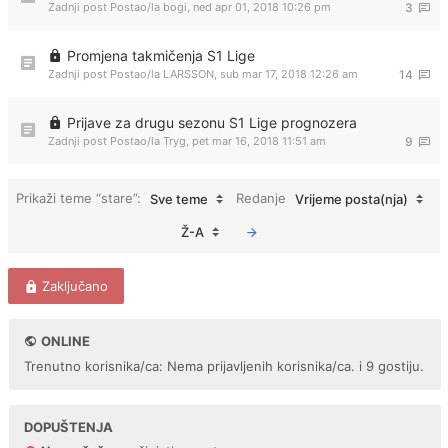
Zadnji post Postao/la
bogi
,
ned apr 01, 2018 10:26 pm
3
Promjena takmičenja S1 Lige
Zadnji post Postao/la
LARSSON
,
sub mar 17, 2018 12:26 am
14
Prijave za drugu sezonu S1 Lige prognozera
Zadnji post Postao/la
Tryg
,
pet mar 16, 2018 11:51 am
9
Prikaži teme “stare”:
Redanje
Sve teme
Vrijeme posta(nja)
Ž-A
Zaključano
ONLINE
Trenutno korisnika/ca: Nema prijavljenih korisnika/ca. i 9 gostiju.
DOPUŠTENJA