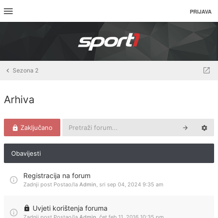
PRIJAVA
Sezona 2
Arhiva
Zaključano
Obavijesti
Registracija na forum
Zadnji post Postao/la
Admin
,
sri sep 04, 2024 9:35 am
Uvjeti korištenja foruma
Zadnji post Postao/la
Admin
,
čet feb 11, 2016 10:35 pm