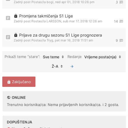
Zadnji post Postao/la
bogi
,
ned apr 01, 2018 10:26 pm
3
Promjena takmičenja S1 Lige
Zadnji post Postao/la
LARSSON
,
sub mar 17, 2018 12:26 am
14
Prijave za drugu sezonu S1 Lige prognozera
Zadnji post Postao/la
Tryg
,
pet mar 16, 2018 11:51 am
9
Prikaži teme “stare”:
Redanje
Sve teme
Vrijeme posta(nja)
Ž-A
Zaključano
ONLINE
Trenutno korisnika/ca: Nema prijavljenih korisnika/ca. i 2 gosta.
DOPUŠTENJA