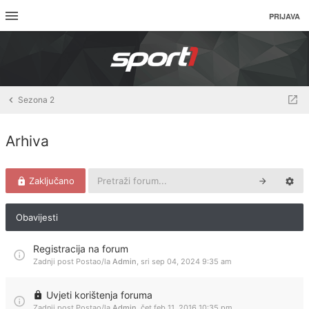
PRIJAVA
Sezona 2
Arhiva
Zaključano
Obavijesti
Registracija na forum
Zadnji post Postao/la
Admin
,
sri sep 04, 2024 9:35 am
Uvjeti korištenja foruma
Zadnji post Postao/la
Admin
,
čet feb 11, 2016 10:35 pm