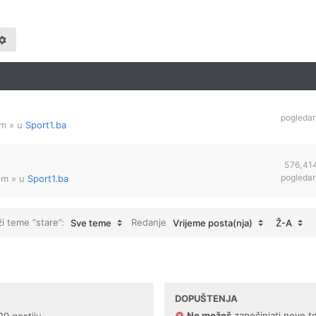
pogleda
am
» u
Sport1.ba
576,41
pogleda
pm
» u
Sport1.ba
ži teme “stare”:
Redanje
Sve teme
Vrijeme posta(nja)
Ž-A
DOPUŠTENJA
Ne možeš
započinjati nove t