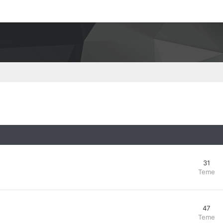
31
Teme
47
Teme