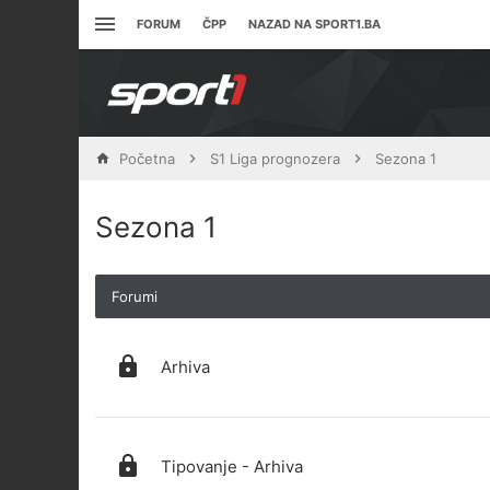
FORUM
ČPP
NAZAD NA SPORT1.BA
Početna
S1 Liga prognozera
Sezona 1
Sezona 1
Forumi
Arhiva
Tipovanje - Arhiva