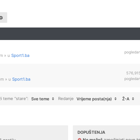
pogleda
am
» u
Sport1.ba
576,91
pogleda
pm
» u
Sport1.ba
ži teme “stare”:
Redanje
Sve teme
Vrijeme posta(nja)
Ž-A
DOPUŠTENJA
Ne možeš
započinjati nove t