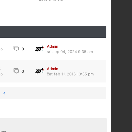
Admin
0
no
sri sep 04, 2024 9:35 am
Admin
5
0
čet feb 11, 2016 10:35 pm
no
eme.