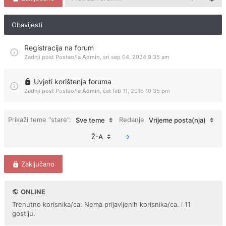
Obavijesti
Registracija na forum
Zadnji post Postao/la
Admin
,
sri sep 04, 2024 9:35 am
Uvjeti korištenja foruma
Zadnji post Postao/la
Admin
,
čet feb 11, 2016 10:35 pm
Prikaži teme “stare”:
Redanje
Sve teme
Vrijeme posta(nja)
Ž-A
Zaključano
ONLINE
Trenutno korisnika/ca: Nema prijavljenih korisnika/ca. i 11
gostiju.