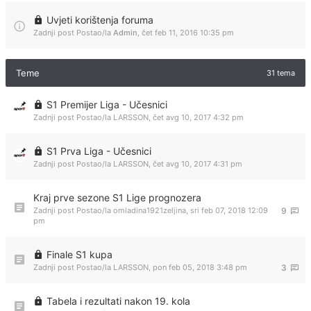
Uvjeti korištenja foruma
Zadnji post Postao/la
Admin
,
čet feb 11, 2016 10:35 pm
Teme
31 tema
S1 Premijer Liga - Učesnici
Zadnji post Postao/la
LARSSON
,
čet avg 10, 2017 4:32 pm
S1 Prva Liga - Učesnici
Zadnji post Postao/la
LARSSON
,
čet avg 10, 2017 4:31 pm
Kraj prve sezone S1 Lige prognozera
Zadnji post Postao/la
omladina1921zeljina
,
sri feb 07, 2018 12:09
9
pm
Finale S1 kupa
Zadnji post Postao/la
LARSSON
,
pon feb 05, 2018 3:48 pm
3
Tabela i rezultati nakon 19. kola