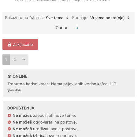
Zadnji post Postao/la
LARSSON
,
pon sep 18, 2017 12:26 am
Prikaži teme “stare”:
Redanje
Sve teme
Vrijeme posta(nja)
Ž-A
Zaključano
1
2
ONLINE
Trenutno korisnika/ca: Nema prijavljenih korisnika/ca. i 19
gostiju.
DOPUŠTENJA
Ne možeš
započinjati nove teme.
Ne možeš
odgovarati na postove.
Ne možeš
uređivati svoje postove.
Ne možeš
izbrisati svoje postove.