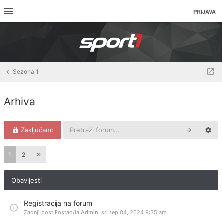
PRIJAVA
Sezona 1
Arhiva
Zaključano
1
2
Obavijesti
Registracija na forum
Zadnji post Postao/la
Admin
,
sri sep 04, 2024 9:35 am