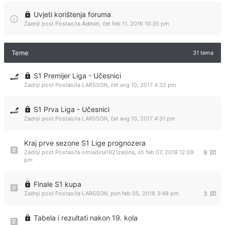
Uvjeti korištenja foruma
Zadnji post Postao/la
Admin
,
čet feb 11, 2016 10:35 pm
Teme
31 tema
S1 Premijer Liga - Učesnici
Zadnji post Postao/la
LARSSON
,
čet avg 10, 2017 4:32 pm
S1 Prva Liga - Učesnici
Zadnji post Postao/la
LARSSON
,
čet avg 10, 2017 4:31 pm
Kraj prve sezone S1 Lige prognozera
Zadnji post Postao/la
omladina1921zeljina
,
sri feb 07, 2018 12:09
9
pm
Finale S1 kupa
Zadnji post Postao/la
LARSSON
,
pon feb 05, 2018 3:48 pm
3
Tabela i rezultati nakon 19. kola