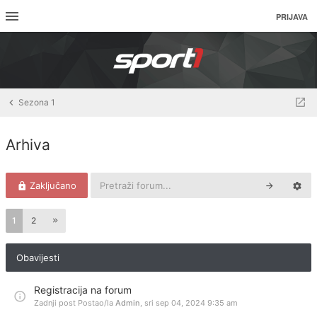
PRIJAVA
Sezona 1
Arhiva
Zaključano
1
2
Obavijesti
Registracija na forum
Zadnji post Postao/la
Admin
,
sri sep 04, 2024 9:35 am