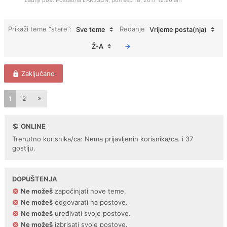
Zadnji post Postao/la
LARSSON
,
pon sep 18, 2017 12:26 am
Prikaži teme “stare”:
Redanje
Sve teme
Vrijeme posta(nja)
Ž-A
Zaključano
1
2
ONLINE
Trenutno korisnika/ca: Nema prijavljenih korisnika/ca. i 37
gostiju.
DOPUŠTENJA
Ne možeš
započinjati nove teme.
Ne možeš
odgovarati na postove.
Ne možeš
uređivati svoje postove.
Ne možeš
izbrisati svoje postove.