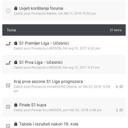
Uvjeti korištenja foruma
Zadnji post Postao/la
Admin
,
čet feb 11, 2016 10:35 pm
Teme
31 tema
S1 Premijer Liga - Učesnici
Zadnji post Postao/la
LARSSON
,
čet avg 10, 2017 4:32 pm
S1 Prva Liga - Učesnici
Zadnji post Postao/la
LARSSON
,
čet avg 10, 2017 4:31 pm
Kraj prve sezone S1 Lige prognozera
Zadnji post Postao/la
omladina1921zeljina
,
sri feb 07, 2018 12:09
9
pm
Finale S1 kupa
Zadnji post Postao/la
LARSSON
,
pon feb 05, 2018 3:48 pm
3
Tabela i rezultati nakon 19. kola