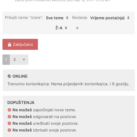
Zadnji post Postao/la
LARSSON
,
pon sep 18, 2017 12:26 am
Prikaži teme “stare”:
Redanje
Sve teme
Vrijeme posta(nja)
Ž-A
Zaključano
1
2
ONLINE
Trenutno korisnika/ca: Nema prijavljenih korisnika/ca. i 9 gostiju.
DOPUŠTENJA
Ne možeš
započinjati nove teme.
Ne možeš
odgovarati na postove.
Ne možeš
uređivati svoje postove.
Ne možeš
izbrisati svoje postove.