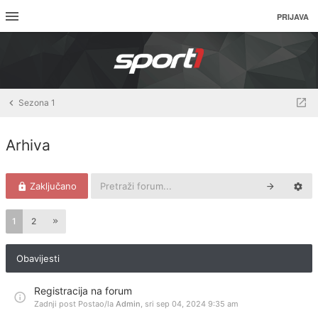
PRIJAVA
Sezona 1
Arhiva
Zaključano
1
2
Obavijesti
Registracija na forum
Zadnji post Postao/la
Admin
,
sri sep 04, 2024 9:35 am