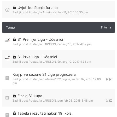
Uvjeti korištenja foruma
Zadnji post Postao/la
Admin
,
čet feb 11, 2016 10:35 pm
Teme
31 tema
S1 Premijer Liga - Učesnici
Zadnji post Postao/la
LARSSON
,
čet avg 10, 2017 4:32 pm
S1 Prva Liga - Učesnici
Zadnji post Postao/la
LARSSON
,
čet avg 10, 2017 4:31 pm
Kraj prve sezone S1 Lige prognozera
Zadnji post Postao/la
omladina1921zeljina
,
sri feb 07, 2018 12:09
9
pm
Finale S1 kupa
Zadnji post Postao/la
LARSSON
,
pon feb 05, 2018 3:48 pm
3
Tabela i rezultati nakon 19. kola