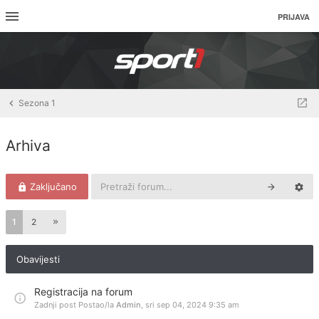
PRIJAVA
Sezona 1
Arhiva
Zaključano
1
2
Obavijesti
Registracija na forum
Zadnji post Postao/la
Admin
,
sri sep 04, 2024 9:35 am