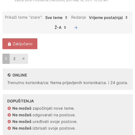
Zadnji post Postao/la
LARSSON
,
pon sep 18, 2017 12:26 am
Prikaži teme “stare”:
Redanje
Sve teme
Vrijeme posta(nja)
Ž-A
Zaključano
1
2
ONLINE
Trenutno korisnika/ca: Nema prijavljenih korisnika/ca. i 24 gosta.
DOPUŠTENJA
Ne možeš
započinjati nove teme.
Ne možeš
odgovarati na postove.
Ne možeš
uređivati svoje postove.
Ne možeš
izbrisati svoje postove.