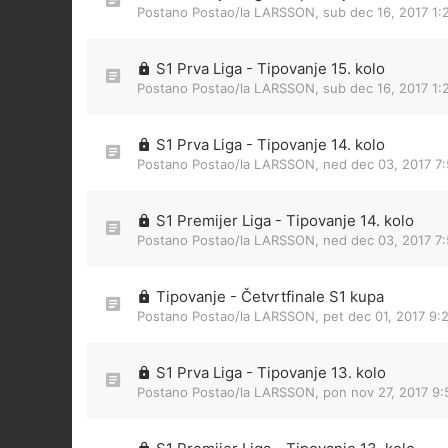
Postano Postao/la
LARSSON
,
sub dec 16, 2017 1:
S1 Prva Liga - Tipovanje 15. kolo
Postano Postao/la
LARSSON
,
sub dec 16, 2017 1
S1 Prva Liga - Tipovanje 14. kolo
Postano Postao/la
LARSSON
,
ned dec 03, 2017 7
S1 Premijer Liga - Tipovanje 14. kolo
Postano Postao/la
LARSSON
,
ned dec 03, 2017 7
Tipovanje - Četvrtfinale S1 kupa
Postano Postao/la
LARSSON
,
pet dec 01, 2017 9:
S1 Prva Liga - Tipovanje 13. kolo
Postano Postao/la
LARSSON
,
pon nov 27, 2017 9