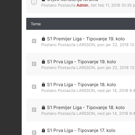
Postano Postao/la
Admin
,
čet feb 11, 2016 10:35 
Teme
S1 Premijer Liga - Tipovanje 19. kolo
Postano Postao/la
LARSSON
,
pon jan 22, 2018 12
S1 Prva Liga - Tipovanje 19. kolo
Postano Postao/la
LARSSON
,
pon jan 22, 2018 12
S1 Prva Liga - Tipovanje 18. kolo
Postano Postao/la
LARSSON
,
ned jan 14, 2018 9:
S1 Premijer Liga - Tipovanje 18. kolo
Postano Postao/la
LARSSON
,
ned jan 14, 2018 9:
S1 Prva Liga - Tipovanje 17. kolo