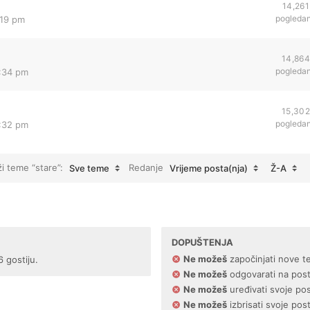
14,261
pogleda
:19 pm
14,864
pogleda
0:34 pm
15,302
pogleda
0:32 pm
ži teme “stare”:
Redanje
Sve teme
Vrijeme posta(nja)
Ž-A
DOPUŠTENJA
Ne možeš
započinjati nove t
6 gostiju.
Ne možeš
odgovarati na pos
Ne možeš
uređivati svoje po
Ne možeš
izbrisati svoje pos