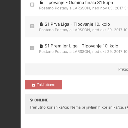
Tipovanje - Osmina finala S1 kupa
Postano Postao/la
LARSSON
,
ned nov 05, 2017 5
S1 Prva Liga - Tipovanje 10. kolo
Postano Postao/la
LARSSON
,
ned okt 29, 2017 1
S1 Premijer Liga - Tipovanje 10. kolo
Postano Postao/la
LARSSON
,
ned okt 29, 2017 1
Prika
Zaključano
ONLINE
Trenutno korisnika/ca: Nema prijavljenih korisnika/ca. i 