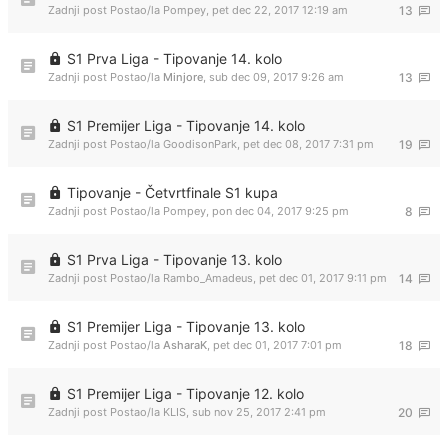
Zadnji post Postao/la
Pompey
,
pet dec 22, 2017 12:19 am
13
S1 Prva Liga - Tipovanje 14. kolo
Zadnji post Postao/la
Minjore
,
sub dec 09, 2017 9:26 am
13
S1 Premijer Liga - Tipovanje 14. kolo
Zadnji post Postao/la
GoodisonPark
,
pet dec 08, 2017 7:31 pm
19
Tipovanje - Četvrtfinale S1 kupa
Zadnji post Postao/la
Pompey
,
pon dec 04, 2017 9:25 pm
8
S1 Prva Liga - Tipovanje 13. kolo
Zadnji post Postao/la
Rambo_Amadeus
,
pet dec 01, 2017 9:11 pm
14
S1 Premijer Liga - Tipovanje 13. kolo
Zadnji post Postao/la
AsharaK
,
pet dec 01, 2017 7:01 pm
18
S1 Premijer Liga - Tipovanje 12. kolo
Zadnji post Postao/la
KLIS
,
sub nov 25, 2017 2:41 pm
20