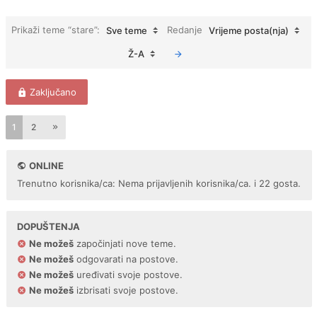
Prikaži teme “stare”:
Redanje
Sve teme
Vrijeme posta(nja)
Ž-A
Zaključano
1
2
ONLINE
Trenutno korisnika/ca: Nema prijavljenih korisnika/ca. i 22 gosta.
DOPUŠTENJA
Ne možeš
započinjati nove teme.
Ne možeš
odgovarati na postove.
Ne možeš
uređivati svoje postove.
Ne možeš
izbrisati svoje postove.