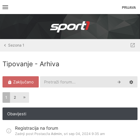
PRIJAVA
Sezona 1
Tipovanje - Arhiva
Zaključano
1
2
Obavijesti
Registracija na forum
Zadnji post Postao/la
Admin
,
sri sep 04, 2024 9:35 am