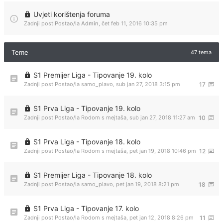
Uvjeti korištenja foruma
Zadnji post Postao/la
Admin
,
čet feb 11, 2016 10:35 pm
Teme
47 tema
S1 Premijer Liga - Tipovanje 19. kolo
Zadnji post Postao/la
samo_plavo
,
sub jan 27, 2018 3:15 pm
17
S1 Prva Liga - Tipovanje 19. kolo
Zadnji post Postao/la
Rodom s mejtaša
,
sub jan 27, 2018 11:27 am
10
S1 Prva Liga - Tipovanje 18. kolo
Zadnji post Postao/la
Rodom s mejtaša
,
pet jan 19, 2018 10:46 pm
12
S1 Premijer Liga - Tipovanje 18. kolo
Zadnji post Postao/la
samo_plavo
,
pet jan 19, 2018 8:21 pm
18
S1 Prva Liga - Tipovanje 17. kolo
Zadnji post Postao/la
Rodom s mejtaša
,
pet jan 12, 2018 8:26 pm
11