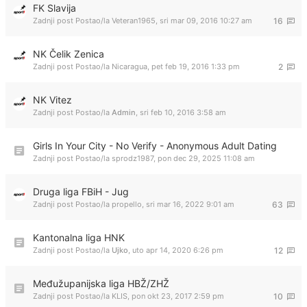
FK Slavija
Zadnji post Postao/la
Veteran1965
,
sri mar 09, 2016 10:27 am
16
NK Čelik Zenica
Zadnji post Postao/la
Nicaragua
,
pet feb 19, 2016 1:33 pm
2
NK Vitez
Zadnji post Postao/la
Admin
,
sri feb 10, 2016 3:58 am
Girls In Your City - No Verify - Anonymous Adult Dating
Zadnji post Postao/la
sprodz1987
,
pon dec 29, 2025 11:08 am
Druga liga FBiH - Jug
Zadnji post Postao/la
propello
,
sri mar 16, 2022 9:01 am
63
Kantonalna liga HNK
Zadnji post Postao/la
Ujko
,
uto apr 14, 2020 6:26 pm
12
Međužupanijska liga HBŽ/ZHŽ
Zadnji post Postao/la
KLIS
,
pon okt 23, 2017 2:59 pm
10