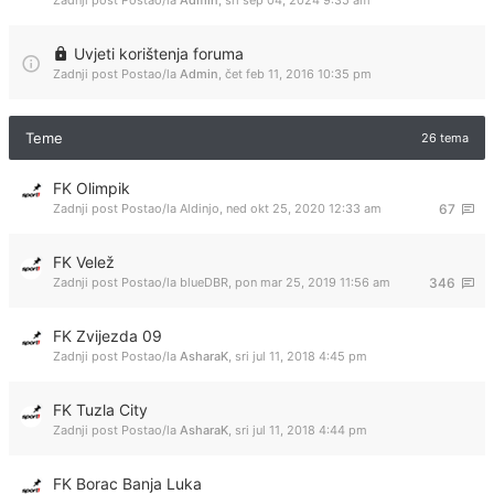
Zadnji post Postao/la
Admin
,
sri sep 04, 2024 9:35 am
Uvjeti korištenja foruma
Zadnji post Postao/la
Admin
,
čet feb 11, 2016 10:35 pm
Teme
26 tema
FK Olimpik
Zadnji post Postao/la
Aldinjo
,
ned okt 25, 2020 12:33 am
67
FK Velež
Zadnji post Postao/la
blueDBR
,
pon mar 25, 2019 11:56 am
346
FK Zvijezda 09
Zadnji post Postao/la
AsharaK
,
sri jul 11, 2018 4:45 pm
FK Tuzla City
Zadnji post Postao/la
AsharaK
,
sri jul 11, 2018 4:44 pm
FK Borac Banja Luka