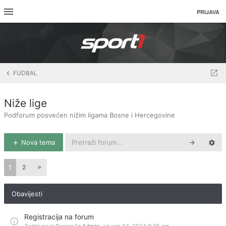
PRIJAVA
FUDBAL
Niže lige
Podforum posvećen nižim ligama Bosne i Hercegovine
Nova tema
1
2
Obavijesti
Registracija na forum