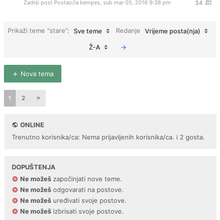
Zadnji post Postao/la
kempes
,
sub mar 05, 2016 9:38 pm
34
Prikaži teme “stare”:
Redanje
Sve teme
Vrijeme posta(nja)
Ž-A
Nova tema
1
2
ONLINE
Trenutno korisnika/ca: Nema prijavljenih korisnika/ca. i 2 gosta.
DOPUŠTENJA
Ne možeš
započinjati nove teme.
Ne možeš
odgovarati na postove.
Ne možeš
uređivati svoje postove.
Ne možeš
izbrisati svoje postove.