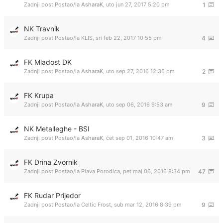
Zadnji post Postao/la
AsharaK
,
uto jun 27, 2017 5:20 pm
1
NK Travnik
Zadnji post Postao/la
KLIS
,
sri feb 22, 2017 10:55 pm
4
FK Mladost DK
Zadnji post Postao/la
AsharaK
,
uto sep 27, 2016 12:36 pm
2
FK Krupa
Zadnji post Postao/la
AsharaK
,
uto sep 06, 2016 9:53 am
9
NK Metalleghe - BSI
Zadnji post Postao/la
AsharaK
,
čet sep 01, 2016 10:47 am
3
FK Drina Zvornik
Zadnji post Postao/la
Plava Porodica
,
pet maj 06, 2016 8:34 pm
47
FK Rudar Prijedor
Zadnji post Postao/la
Celtic Frost
,
sub mar 12, 2016 8:39 pm
9