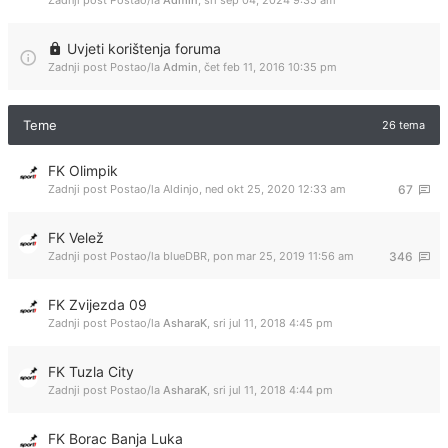
Zadnji post Postao/la
Admin
,
sri sep 04, 2024 9:35 am
Uvjeti korištenja foruma
Zadnji post Postao/la
Admin
,
čet feb 11, 2016 10:35 pm
Teme
26 tema
FK Olimpik
Zadnji post Postao/la
Aldinjo
,
ned okt 25, 2020 12:33 am
67
FK Velež
Zadnji post Postao/la
blueDBR
,
pon mar 25, 2019 11:56 am
346
FK Zvijezda 09
Zadnji post Postao/la
AsharaK
,
sri jul 11, 2018 4:45 pm
FK Tuzla City
Zadnji post Postao/la
AsharaK
,
sri jul 11, 2018 4:44 pm
FK Borac Banja Luka