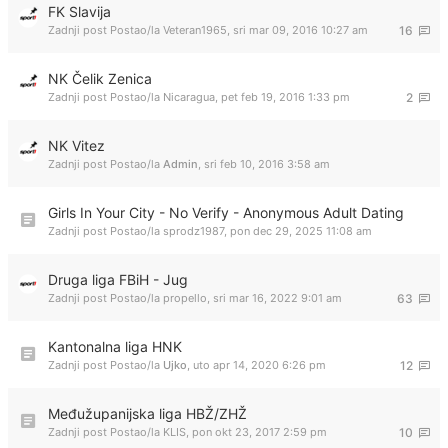
FK Slavija
Zadnji post Postao/la
Veteran1965
,
sri mar 09, 2016 10:27 am
16
NK Čelik Zenica
Zadnji post Postao/la
Nicaragua
,
pet feb 19, 2016 1:33 pm
2
NK Vitez
Zadnji post Postao/la
Admin
,
sri feb 10, 2016 3:58 am
Girls In Your City - No Verify - Anonymous Adult Dating
Zadnji post Postao/la
sprodz1987
,
pon dec 29, 2025 11:08 am
Druga liga FBiH - Jug
Zadnji post Postao/la
propello
,
sri mar 16, 2022 9:01 am
63
Kantonalna liga HNK
Zadnji post Postao/la
Ujko
,
uto apr 14, 2020 6:26 pm
12
Međužupanijska liga HBŽ/ZHŽ
Zadnji post Postao/la
KLIS
,
pon okt 23, 2017 2:59 pm
10