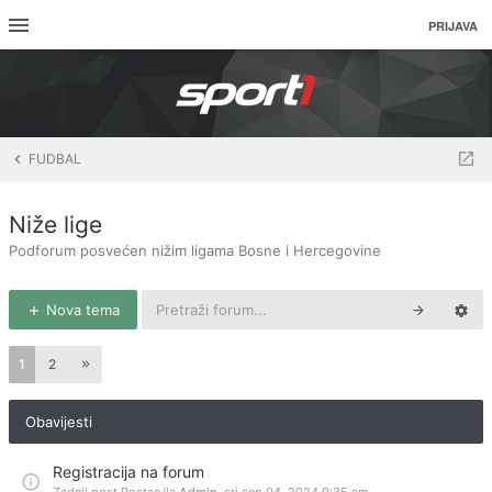
PRIJAVA
FUDBAL
Niže lige
Podforum posvećen nižim ligama Bosne i Hercegovine
Nova tema
1
2
Obavijesti
Registracija na forum