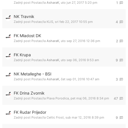
Zadnji post Postao/la
AsharaK
,
uto jun 27, 2017 5:20 pm
1
NK Travnik
Zadnji post Postao/la
KLIS
,
sri feb 22, 2017 10:55 pm
4
FK Mladost DK
Zadnji post Postao/la
AsharaK
,
uto sep 27, 2016 12:36 pm
2
FK Krupa
Zadnji post Postao/la
AsharaK
,
uto sep 06, 2016 9:53 am
9
NK Metalleghe - BSI
Zadnji post Postao/la
AsharaK
,
čet sep 01, 2016 10:47 am
3
FK Drina Zvornik
Zadnji post Postao/la
Plava Porodica
,
pet maj 06, 2016 8:34 pm
47
FK Rudar Prijedor
Zadnji post Postao/la
Celtic Frost
,
sub mar 12, 2016 8:39 pm
9