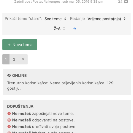
Zadnji post Postao/la
kempes
,
sub mar 05, 2016 9:38 pm
34
Prikaži teme “stare”:
Redanje
Sve teme
Vrijeme posta(nja)
Ž-A
Nova tema
1
2
ONLINE
Trenutno korisnika/ca: Nema prijavljenih korisnika/ca. i 29
gostiju.
DOPUŠTENJA
Ne možeš
započinjati nove teme.
Ne možeš
odgovarati na postove.
Ne možeš
uređivati svoje postove.