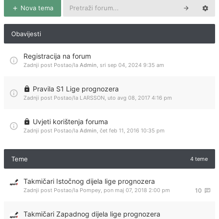
Nova tema
Obavijesti
Registracija na forum
Zadnji post Postao/la
Admin
,
sri sep 04, 2024 9:35 am
Pravila S1 Lige prognozera
Zadnji post Postao/la
LARSSON
,
uto avg 08, 2017 4:16 pm
Uvjeti korištenja foruma
Zadnji post Postao/la
Admin
,
čet feb 11, 2016 10:35 pm
Teme
4 teme
Takmičari Istočnog dijela lige prognozera
Zadnji post Postao/la
Pompey
,
pon maj 07, 2018 2:00 pm
10
Takmičari Zapadnog dijela lige prognozera