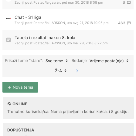
Zadnji post Postao/la
gavran
,
pet mar 30, 2018 8:58 pm
8
Chat - S1 liga
Zadnji post Postao/la
LARSSON
,
uto avg 21, 2018 10:05 pm
463
Tabela i rezultati nakon 8. kola
Zadnji post Postao/la
LARSSON
,
uto maj 29, 2018 8:22 pm
Prikaži teme “stare”:
Redanje
Sve teme
Vrijeme posta(nja)
Ž-A
Nova tema
ONLINE
Trenutno korisnika/ca: Nema prijavljenih korisnika/ca. i 8 gostiju.
DOPUŠTENJA