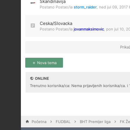
Skandinavija
Postano Postao/la
storm_raider
,
ned jul 09, 2017
Ceska/Slovacka
Postano Postao/la
jovanmaksimovic
,
pon jul 10, 2
Prika
Nova tema
ONLINE
Trenutno korisnika/ca: Nema prijavljenih korisnika/ca. i 
Početna
FUDBAL
BHT Premijer liga
FK Že