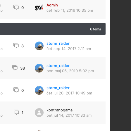
Admin
2
0
čet feb 11, 2016 10:35 pm
no
6 tema
storm_raider
4
8
čet sep 14, 2017 2:11 am
no
storm_raider
38
pon maj 06, 2019 5:02 pm
no
storm_raider
0
čet jul 20, 2017 10:49 pm
no
kontranogama
1
pet jul 14, 2017 10:33 am
no