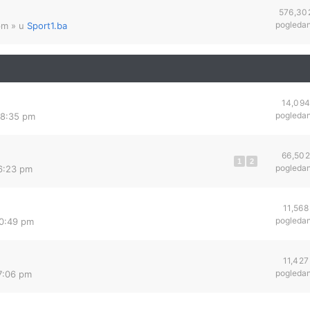
576,30
pogleda
pm
» u
Sport1.ba
14,09
pogleda
 8:35 pm
66,502
1
2
pogleda
 6:23 pm
11,568
pogleda
10:49 pm
11,427
pogleda
 7:06 pm