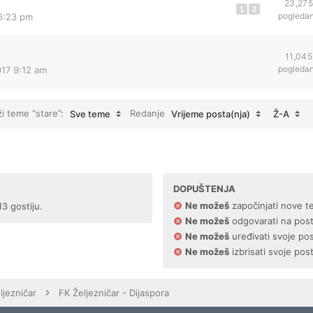
23,275
1
2
pogleda
 6:23 pm
11,045
pogleda
017 9:12 am
ži teme “stare”:
Redanje
Sve teme
Vrijeme posta(nja)
Ž-A
DOPUŠTENJA
Ne možeš
započinjati nove t
13 gostiju.
Ne možeš
odgovarati na pos
Ne možeš
uređivati svoje po
Ne možeš
izbrisati svoje pos
ljezničar
FK Željezničar - Dijaspora