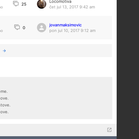
Locomotiva
25
čet jul 13, 2017 9:42 am
no
jovanmaksimovic
0
pon jul 10, 2017 9:12 am
no
eme.
tove.
stove.
tove.