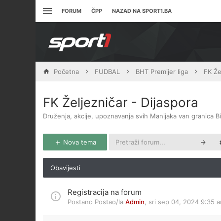
FORUM
ČPP
NAZAD NA SPORT1.BA
Početna
FUDBAL
BHT Premijer liga
FK Že
FK Željezničar - Dijaspora
Druženja, akcije, upoznavanja svih Manijaka van granica Bi
Nova tema
Obavijesti
Registracija na forum
Postano Postao/la
Admin
,
sri sep 04, 2024 9:35 