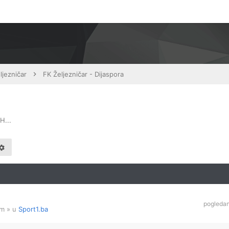
ljezničar
FK Željezničar - Dijaspora
H...
pogleda
am
» u
Sport1.ba