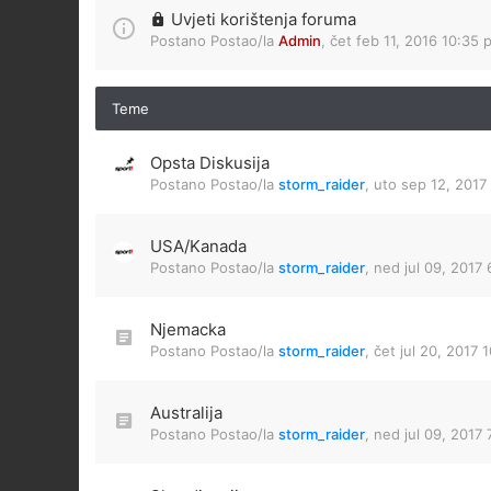
Uvjeti korištenja foruma
Postano Postao/la
Admin
,
čet feb 11, 2016 10:35 
Teme
Opsta Diskusija
Postano Postao/la
storm_raider
,
uto sep 12, 2017
USA/Kanada
Postano Postao/la
storm_raider
,
ned jul 09, 2017
Njemacka
Postano Postao/la
storm_raider
,
čet jul 20, 2017 
Australija
Postano Postao/la
storm_raider
,
ned jul 09, 2017