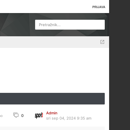
PRIJAVA
Pretražnik...
Admin
0
no
sri sep 04, 2024 9:35 am