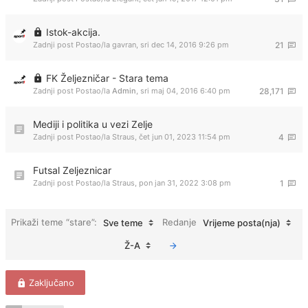
Istok-akcija.
Zadnji post Postao/la
gavran
,
sri dec 14, 2016 9:26 pm
21
FK Željezničar - Stara tema
Zadnji post Postao/la
Admin
,
sri maj 04, 2016 6:40 pm
28,171
Mediji i politika u vezi Zelje
Zadnji post Postao/la
Straus
,
čet jun 01, 2023 11:54 pm
4
Futsal Zeljeznicar
Zadnji post Postao/la
Straus
,
pon jan 31, 2022 3:08 pm
1
Prikaži teme “stare”:
Redanje
Sve teme
Vrijeme posta(nja)
Ž-A
Zaključano