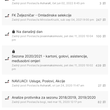
Zadnji post Postao/la
AsharaK
,
čet jun 02, 2022 6:45 pm
3
FK Željezničar - Omladinske selekcije
Zadnji post Postao/la
MiroslavKruzik
,
sub sep 04, 2021 9:00 pm
247
Na današnji dan
Zadnji post Postao/la
jovanmaksimovic
,
pet dec 11, 2020 10:04
100
pm
Sezona 2020/2021 - kartoni, golovi, asistencije,
međusobni omjeri
Zadnji post Postao/la
jovanmaksimovic
,
pet dec 11, 2020 10:02
439
pm
NAVIJACI: Usluge, Poslovi, Akcije
Zadnji post Postao/la
AsharaK
,
sri jun 24, 2020 11:47 am
27
Analize protivnika za sezonu 2018/2019, 2019/2020
Zadnji post Postao/la
bogi
,
ned mar 15, 2020 12:17 pm
82