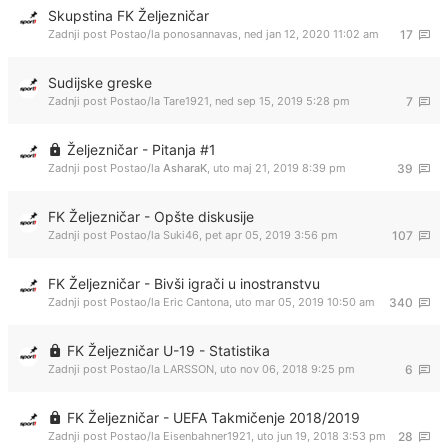
Skupstina FK Željezničar
Zadnji post Postao/la
ponosannavas
,
ned jan 12, 2020 11:02 am
17
Sudijske greske
Zadnji post Postao/la
Tare1921
,
ned sep 15, 2019 5:28 pm
7
Željezničar - Pitanja #1
Zadnji post Postao/la
AsharaK
,
uto maj 21, 2019 8:39 pm
39
FK Željezničar - Opšte diskusije
Zadnji post Postao/la
Suki46
,
pet apr 05, 2019 3:56 pm
107
FK Željezničar - Bivši igrači u inostranstvu
Zadnji post Postao/la
Eric Cantona
,
uto mar 05, 2019 10:50 am
340
FK Željezničar U-19 - Statistika
Zadnji post Postao/la
LARSSON
,
uto nov 06, 2018 9:25 pm
6
FK Željezničar - UEFA Takmičenje 2018/2019
Zadnji post Postao/la
Eisenbahner1921
,
uto jun 19, 2018 3:53 pm
28