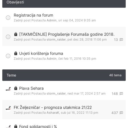
Obavijesti
Registracija na forum
Zadnji post Postao/la
Admin
,
sri sep 04, 2024 9:35 am
[TAKMIČENJE] Proglašenje Forumaša godine 2018.
Zadnji post Postao/la
storm_raider
,
pet dec 28, 2018 11:06 pm
13
Uvjeti korištenja foruma
Zadnji post Postao/la
Admin
,
čet feb 11, 2016 10:35 pm
Teme
46 tema
Plava Sehara
Zadnji post Postao/la
storm_raider
,
ned mar 17, 2024 2:57 am
148
FK Željezničar - prognoza utakmica 21/22
Zadnji post Postao/la
AsharaK
,
sub jul 16, 2022 11:13 pm
437
Fond solidarnosti i %