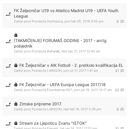
FK Željezničar U19 vs Atletico Madrid U19 - UEFA Youth
League
Zadnji post Postao/la
Hurmasica
,
pon feb 05, 2018 9:50 pm
6
[TAKMIČENJE] FORUMAŠ GODINE - 2017 - arctg
pobjednik
Zadnji post Postao/la
AsharaK
,
ned dec 17, 2017 12:40 am
FK Željezničar v AIK Fotboll - 2. pretkolo kvalifikacija EL
Zadnji post Postao/la
LARSSON
,
pon jul 17, 2017 1:41 am
31
FK Željezničar - UEFA Europa League 2017/18
Zadnji post Postao/la
Eisenbahner1921
,
pon jun 19, 2017 10:17 am
22
Zimske pripreme 2017.
Zadnji post Postao/la
LARSSON
,
ned feb 19, 2017 5:39 pm
8
Stream za Ljepoticu Zvanu "ISTOK"
Zadnji post Postao/la
Elegant
,
čet jan 19, 2017 12:01 pm
31