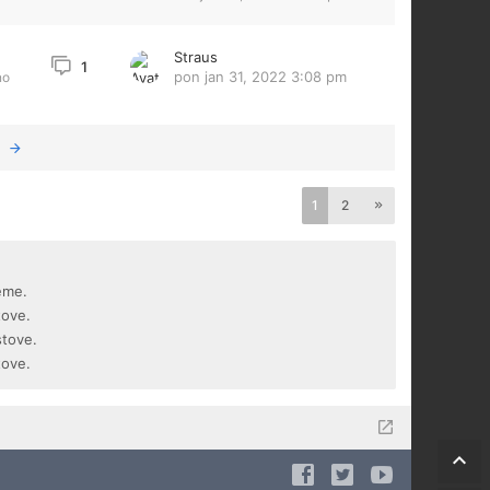
Straus
1
pon jan 31, 2022 3:08 pm
no
1
2
eme.
tove.
stove.
tove.