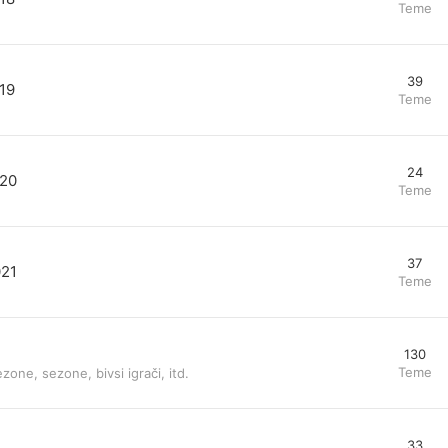
Teme
39
019
Teme
24
020
Teme
37
021
Teme
130
Teme
zone, sezone, bivsi igrači, itd.
33