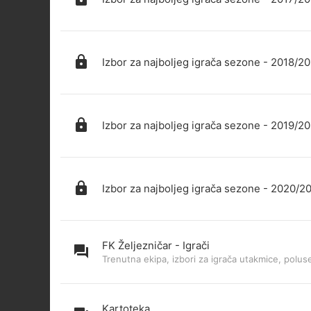
Izbor za najboljeg igrača sezone - 2018/2
Izbor za najboljeg igrača sezone - 2019/2
Izbor za najboljeg igrača sezone - 2020/2
FK Željezničar - Igrači
Trenutna ekipa, izbori za igrača utakmice, poluse
Kartoteka