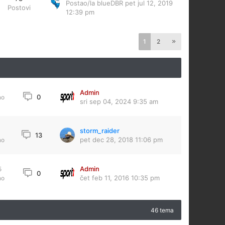
Postao/la
blueDBR
pet jul 12, 2019
Postovi
12:39 pm
1
2
Admin
0
no
sri sep 04, 2024 9:35 am
storm_raider
13
pet dec 28, 2018 11:06 pm
no
Admin
5
0
čet feb 11, 2016 10:35 pm
no
46 tema