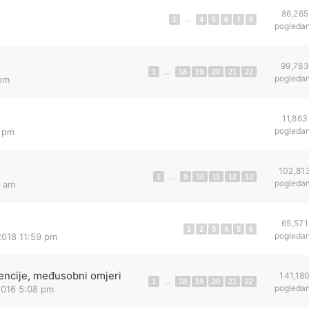
86,265
1
...
4
5
6
7
8
pogleda
99,783
1
...
18
19
20
21
22
pogleda
 pm
11,863
pogleda
5 pm
102,81
1
...
9
10
11
12
13
pogleda
3 am
65,571
1
2
3
4
5
6
pogleda
2018 11:59 pm
tencije, međusobni omjeri
141,18
1
...
18
19
20
21
22
pogleda
2016 5:08 pm