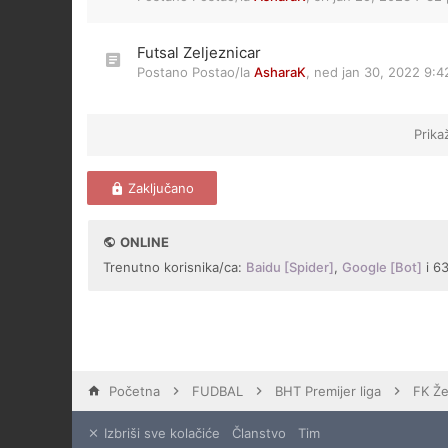
Futsal Zeljeznicar
Postano Postao/la
AsharaK
,
ned jan 30, 2022 9:
Prika
Zaključano
ONLINE
Trenutno korisnika/ca:
Baidu [Spider]
,
Google [Bot]
i 63
Početna
FUDBAL
BHT Premijer liga
FK Že
Izbriši sve kolačiće
Članstvo
Tim