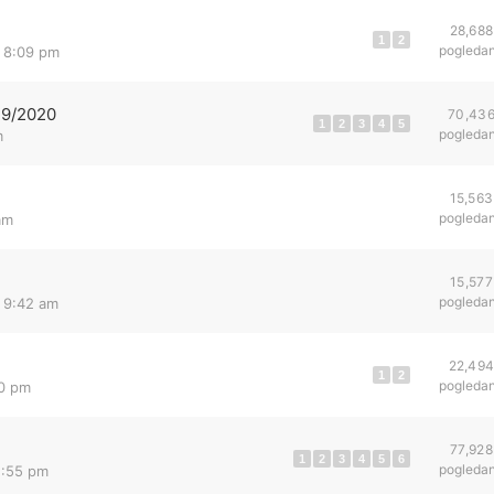
28,688
1
2
pogleda
8 8:09 pm
19/2020
70,43
1
2
3
4
5
pogleda
m
15,563
pogleda
am
15,577
pogleda
 9:42 am
22,49
1
2
pogleda
40 pm
77,928
1
2
3
4
5
6
pogleda
11:55 pm