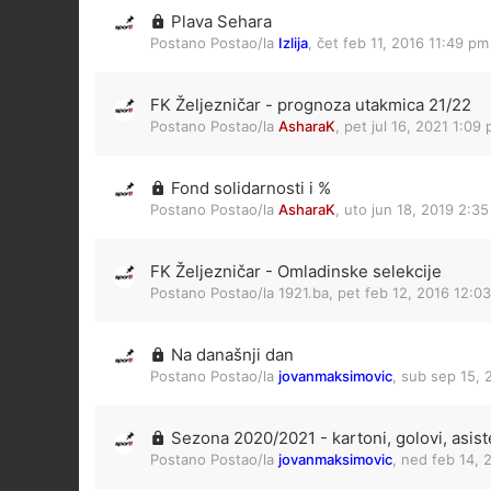
Plava Sehara
Postano Postao/la
Izlija
,
čet feb 11, 2016 11:49 pm
FK Željezničar - prognoza utakmica 21/22
Postano Postao/la
AsharaK
,
pet jul 16, 2021 1:09
Fond solidarnosti i %
Postano Postao/la
AsharaK
,
uto jun 18, 2019 2:3
FK Željezničar - Omladinske selekcije
Postano Postao/la
1921.ba
,
pet feb 12, 2016 12:0
Na današnji dan
Postano Postao/la
jovanmaksimovic
,
sub sep 15, 
Sezona 2020/2021 - kartoni, golovi, asis
Postano Postao/la
jovanmaksimovic
,
ned feb 14, 