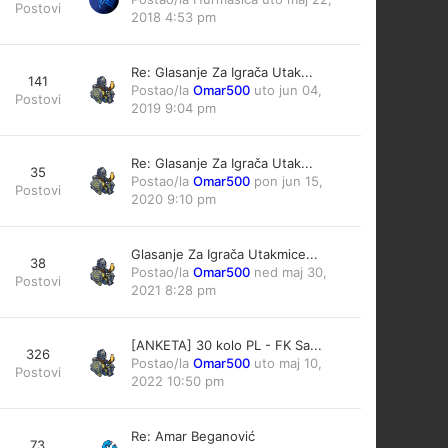
Postovi
2018 4:53 pm
Re: Glasanje Za Igrača Utak...
141
Postao/la
Omar500
uto jun 04,
Postovi
2019 9:04 pm
Re: Glasanje Za Igrača Utak...
35
Postao/la
Omar500
pon jun 15,
Postovi
2020 9:10 pm
Glasanje Za Igrača Utakmice...
38
Postao/la
Omar500
ned maj 30,
Postovi
2021 8:28 pm
[ANKETA] 30 kolo PL - FK Sa...
326
Postao/la
Omar500
uto maj 10,
Postovi
2022 10:50 pm
Re: Amar Beganović
73