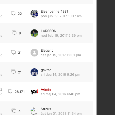
Eisenbahner1921
22
pon jun 19, 2017 10:17 am
no
LARSSON
3
8
ned feb 19, 2017 5:39 pm
no
Elegant
31
čet jan 19, 2017 12:01 pm
no
gavran
21
sri dec 14, 2016 9:26 pm
no
Admin
02
28,171
sri maj 04, 2016 6:40 pm
no
Straus
4
čet jun 01, 2023 11:54 pm
no