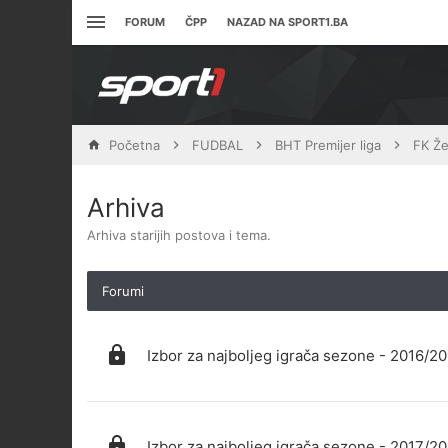
FORUM
ČPP
NAZAD NA SPORT1.BA
Početna
FUDBAL
BHT Premijer liga
FK Že
Arhiva
Arhiva starijih postova i tema.
Forumi
Izbor za najboljeg igrača sezone - 2016/2
Izbor za najboljeg igrača sezone - 2017/2