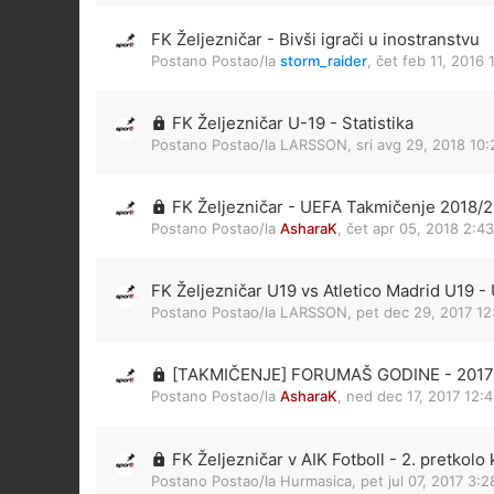
FK Željezničar - Bivši igrači u inostranstvu
Postano Postao/la
storm_raider
,
čet feb 11, 2016 
FK Željezničar U-19 - Statistika
Postano Postao/la
LARSSON
,
sri avg 29, 2018 10
FK Željezničar - UEFA Takmičenje 2018/
Postano Postao/la
AsharaK
,
čet apr 05, 2018 2:4
FK Željezničar U19 vs Atletico Madrid U19 
Postano Postao/la
LARSSON
,
pet dec 29, 2017 1
[TAKMIČENJE] FORUMAŠ GODINE - 2017 -
Postano Postao/la
AsharaK
,
ned dec 17, 2017 12:
FK Željezničar v AIK Fotboll - 2. pretkolo k
Postano Postao/la
Hurmasica
,
pet jul 07, 2017 3: