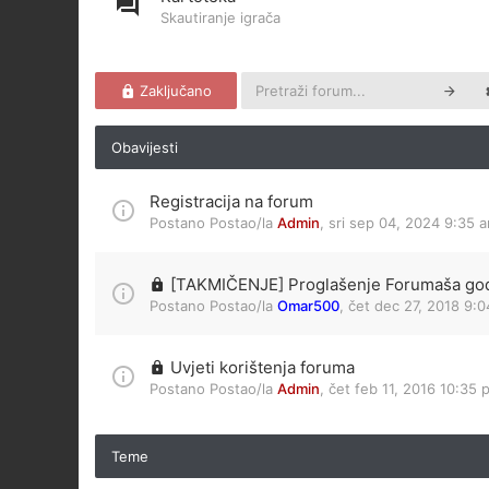
Skautiranje igrača
Zaključano
Obavijesti
Registracija na forum
Postano Postao/la
Admin
,
sri sep 04, 2024 9:35 
[TAKMIČENJE] Proglašenje Forumaša god
Postano Postao/la
Omar500
,
čet dec 27, 2018 9:
Uvjeti korištenja foruma
Postano Postao/la
Admin
,
čet feb 11, 2016 10:35 
Teme