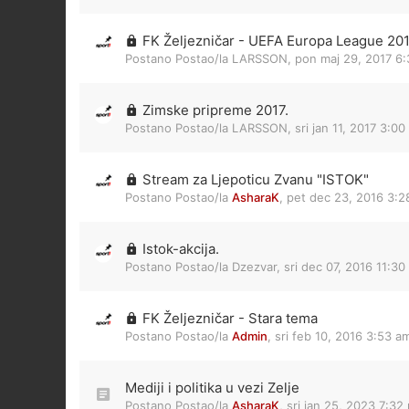
FK Željezničar - UEFA Europa League 20
Postano Postao/la
LARSSON
,
pon maj 29, 2017 6
Zimske pripreme 2017.
Postano Postao/la
LARSSON
,
sri jan 11, 2017 3:0
Stream za Ljepoticu Zvanu "ISTOK"
Postano Postao/la
AsharaK
,
pet dec 23, 2016 3:
Istok-akcija.
Postano Postao/la
Dzezvar
,
sri dec 07, 2016 11:30
FK Željezničar - Stara tema
Postano Postao/la
Admin
,
sri feb 10, 2016 3:53 a
Mediji i politika u vezi Zelje
Postano Postao/la
AsharaK
,
sri jan 25, 2023 7:32