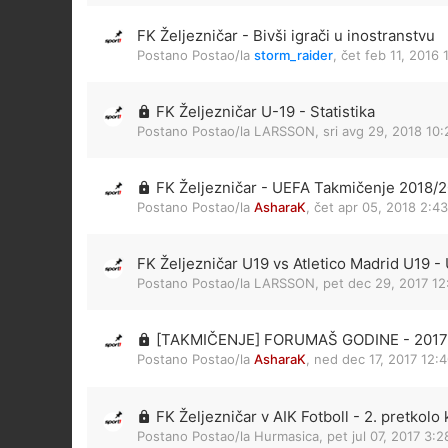
FK Željezničar - Bivši igrači u inostranstvu
Postano Postao/la
storm_raider
,
čet feb 11, 2016 
FK Željezničar U-19 - Statistika
Postano Postao/la
LARSSON
,
sri avg 29, 2018 10
FK Željezničar - UEFA Takmičenje 2018/
Postano Postao/la
AsharaK
,
čet apr 05, 2018 2:4
FK Željezničar U19 vs Atletico Madrid U19 
Postano Postao/la
LARSSON
,
pet dec 29, 2017 1
[TAKMIČENJE] FORUMAŠ GODINE - 2017 -
Postano Postao/la
AsharaK
,
ned dec 17, 2017 12:
FK Željezničar v AIK Fotboll - 2. pretkolo k
Postano Postao/la
Hurmasica
,
pet jul 07, 2017 3: