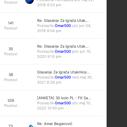
Postovi
2018 4:53 pm
Re: Glasanje Za Igrača Utak...
141
Postao/la
Omar500
uto jun 04,
Postovi
2019 9:04 pm
Re: Glasanje Za Igrača Utak...
35
Postao/la
Omar500
pon jun 15,
Postovi
2020 9:10 pm
Glasanje Za Igrača Utakmice...
38
Postao/la
Omar500
ned maj 30,
Postovi
2021 8:28 pm
[ANKETA] 30 kolo PL - FK Sa...
326
Postao/la
Omar500
uto maj 10,
Postovi
2022 10:50 pm
Re: Amar Beganović
73