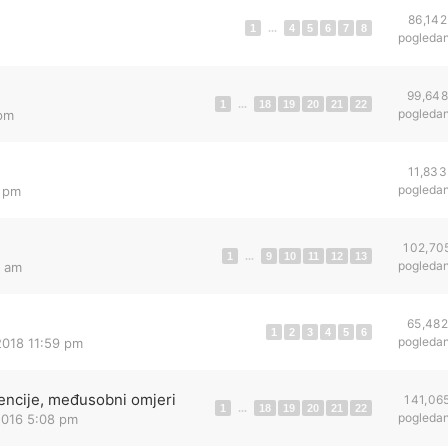
86,142
1
...
4
5
6
7
8
pogleda
99,648
1
...
18
19
20
21
22
pogleda
 pm
11,833
pogleda
5 pm
102,70
1
...
9
10
11
12
13
pogleda
3 am
65,482
1
2
3
4
5
6
pogleda
2018 11:59 pm
tencije, međusobni omjeri
141,06
1
...
18
19
20
21
22
pogleda
2016 5:08 pm