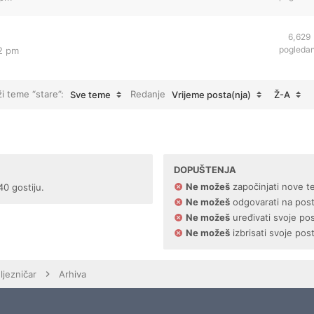
6,629
pogleda
42 pm
ži teme “stare”:
Redanje
Sve teme
Vrijeme posta(nja)
Ž-A
DOPUŠTENJA
Ne možeš
započinjati nove t
40 gostiju.
Ne možeš
odgovarati na pos
Ne možeš
uređivati svoje po
Ne možeš
izbrisati svoje pos
ljezničar
Arhiva