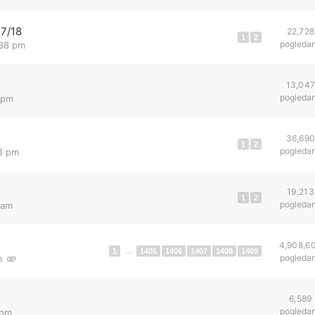
17/18
22,728
1
2
pogleda
:38 pm
13,04
pogleda
0 pm
36,69
1
2
pogleda
28 pm
19,213
1
2
pogleda
 am
4,908,6
1
...
1405
1406
1407
1408
1409
pogleda
m
6,589
pogleda
 pm