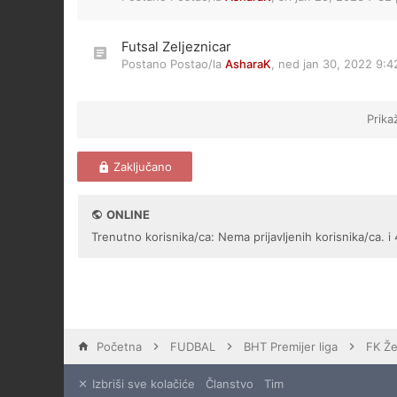
Futsal Zeljeznicar
Postano Postao/la
AsharaK
,
ned jan 30, 2022 9:
Prika
Zaključano
ONLINE
Trenutno korisnika/ca: Nema prijavljenih korisnika/ca. i 
Početna
FUDBAL
BHT Premijer liga
FK Že
Izbriši sve kolačiće
Članstvo
Tim