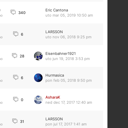
Eric Cantona
9
340
uto mar 05, 2019 10:50 am
no
LARSSON
6
uto nov 06, 2018 9:25 pm
no
Eisenbahner1921
28
uto jun 19, 2018 3:53 pm
no
Hurmasica
6
pon feb 05, 2018 9:50 pm
no
AsharaK
0
ned dec 17, 2017 12:40 am
no
LARSSON
31
pon jul 17, 2017 1:41 am
no