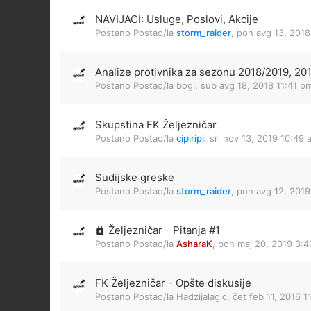
NAVIJACI: Usluge, Poslovi, Akcije
Postano Postao/la
storm_raider
,
pon avg 13, 201
Analize protivnika za sezonu 2018/2019, 20
Postano Postao/la
bogi
,
sub avg 18, 2018 11:41 p
Skupstina FK Željezničar
Postano Postao/la
cipiripi
,
sri nov 13, 2019 10:49 
Sudijske greske
Postano Postao/la
storm_raider
,
pon avg 12, 2019
Željezničar - Pitanja #1
Postano Postao/la
AsharaK
,
pon maj 20, 2019 3:
FK Željezničar - Opšte diskusije
Postano Postao/la
Hadzijalagic
,
čet feb 11, 2016 