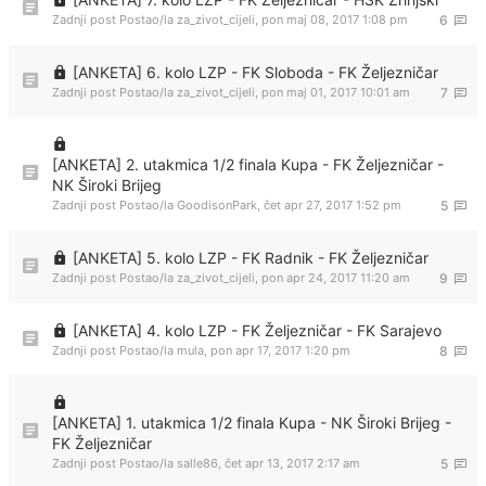
Zadnji post Postao/la
za_zivot_cijeli
,
pon maj 08, 2017 1:08 pm
6
[ANKETA] 6. kolo LZP - FK Sloboda - FK Željezničar
Zadnji post Postao/la
za_zivot_cijeli
,
pon maj 01, 2017 10:01 am
7
[ANKETA] 2. utakmica 1/2 finala Kupa - FK Željezničar -
NK Široki Brijeg
Zadnji post Postao/la
GoodisonPark
,
čet apr 27, 2017 1:52 pm
5
[ANKETA] 5. kolo LZP - FK Radnik - FK Željezničar
Zadnji post Postao/la
za_zivot_cijeli
,
pon apr 24, 2017 11:20 am
9
[ANKETA] 4. kolo LZP - FK Željezničar - FK Sarajevo
Zadnji post Postao/la
mula
,
pon apr 17, 2017 1:20 pm
8
[ANKETA] 1. utakmica 1/2 finala Kupa - NK Široki Brijeg -
FK Željezničar
Zadnji post Postao/la
salle86
,
čet apr 13, 2017 2:17 am
5