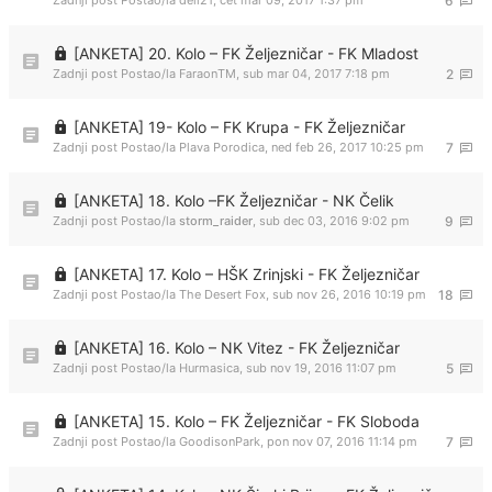
Zadnji post Postao/la
dell21
,
čet mar 09, 2017 1:37 pm
6
[ANKETA] 20. Kolo – FK Željezničar - FK Mladost
Zadnji post Postao/la
FaraonTM
,
sub mar 04, 2017 7:18 pm
2
[ANKETA] 19- Kolo – FK Krupa - FK Željezničar
Zadnji post Postao/la
Plava Porodica
,
ned feb 26, 2017 10:25 pm
7
[ANKETA] 18. Kolo –FK Željezničar - NK Čelik
Zadnji post Postao/la
storm_raider
,
sub dec 03, 2016 9:02 pm
9
[ANKETA] 17. Kolo – HŠK Zrinjski - FK Željezničar
Zadnji post Postao/la
The Desert Fox
,
sub nov 26, 2016 10:19 pm
18
[ANKETA] 16. Kolo – NK Vitez - FK Željezničar
Zadnji post Postao/la
Hurmasica
,
sub nov 19, 2016 11:07 pm
5
[ANKETA] 15. Kolo – FK Željezničar - FK Sloboda
Zadnji post Postao/la
GoodisonPark
,
pon nov 07, 2016 11:14 pm
7