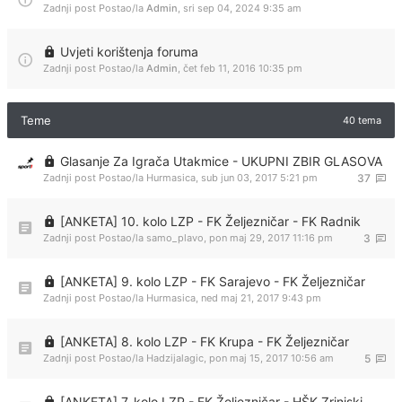
Zadnji post Postao/la
Admin
,
sri sep 04, 2024 9:35 am
Uvjeti korištenja foruma
Zadnji post Postao/la
Admin
,
čet feb 11, 2016 10:35 pm
Teme
40 tema
Glasanje Za Igrača Utakmice - UKUPNI ZBIR GLASOVA
Zadnji post Postao/la
Hurmasica
,
sub jun 03, 2017 5:21 pm
37
[ANKETA] 10. kolo LZP - FK Željezničar - FK Radnik
Zadnji post Postao/la
samo_plavo
,
pon maj 29, 2017 11:16 pm
3
[ANKETA] 9. kolo LZP - FK Sarajevo - FK Željezničar
Zadnji post Postao/la
Hurmasica
,
ned maj 21, 2017 9:43 pm
[ANKETA] 8. kolo LZP - FK Krupa - FK Željezničar
Zadnji post Postao/la
Hadzijalagic
,
pon maj 15, 2017 10:56 am
5
[ANKETA] 7. kolo LZP - FK Željezničar - HŠK Zrinjski