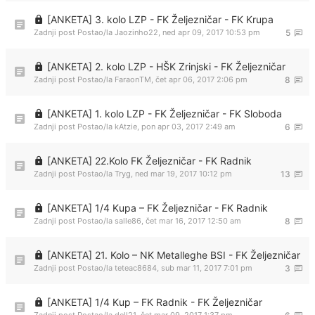
[ANKETA] 3. kolo LZP - FK Željezničar - FK Krupa
Zadnji post Postao/la
Jaozinho22
,
ned apr 09, 2017 10:53 pm
5
[ANKETA] 2. kolo LZP - HŠK Zrinjski - FK Željezničar
Zadnji post Postao/la
FaraonTM
,
čet apr 06, 2017 2:06 pm
8
[ANKETA] 1. kolo LZP - FK Željezničar - FK Sloboda
Zadnji post Postao/la
kAtzie
,
pon apr 03, 2017 2:49 am
6
[ANKETA] 22.Kolo FK Željezničar - FK Radnik
Zadnji post Postao/la
Tryg
,
ned mar 19, 2017 10:12 pm
13
[ANKETA] 1/4 Kupa – FK Željezničar - FK Radnik
Zadnji post Postao/la
salle86
,
čet mar 16, 2017 12:50 am
8
[ANKETA] 21. Kolo – NK Metalleghe BSI - FK Željezničar
Zadnji post Postao/la
teteac8684
,
sub mar 11, 2017 7:01 pm
3
[ANKETA] 1/4 Kup – FK Radnik - FK Željezničar