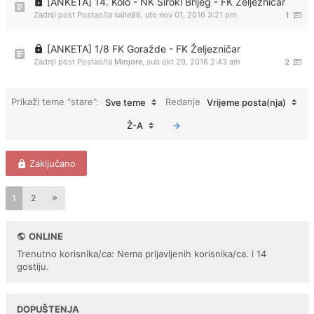
[ANKETA] 14. Kolo - NK Široki Brijeg - FK Željezničar
Zadnji post Postao/la
salle86
,
uto nov 01, 2016 3:21 pm
1
[ANKETA] 1/8 FK Goražde - FK Željezničar
Zadnji post Postao/la
Minjore
,
sub okt 29, 2016 2:43 am
2
Prikaži teme “stare”:
Redanje
Sve teme
Vrijeme posta(nja)
Ž-A
Zaključano
1
2
ONLINE
Trenutno korisnika/ca: Nema prijavljenih korisnika/ca. i 14
gostiju.
DOPUŠTENJA