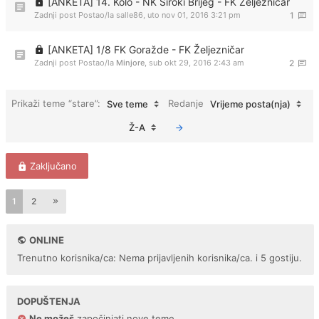
[ANKETA] 14. Kolo - NK Široki Brijeg - FK Željezničar
Zadnji post Postao/la
salle86
,
uto nov 01, 2016 3:21 pm
1
[ANKETA] 1/8 FK Goražde - FK Željezničar
Zadnji post Postao/la
Minjore
,
sub okt 29, 2016 2:43 am
2
Prikaži teme “stare”:
Redanje
Sve teme
Vrijeme posta(nja)
Ž-A
Zaključano
1
2
ONLINE
Trenutno korisnika/ca: Nema prijavljenih korisnika/ca. i 5 gostiju.
DOPUŠTENJA
Ne možeš
započinjati nove teme.