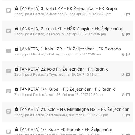
[ANKETA] 3. kolo LZP - FK Željezničar - FK Krupa
Zadnji post Postao/la
Jaozinho22
,
ned apr 09, 2017 10:53 pm
5
[ANKETA] 2. kolo LZP - HŠK Zrinjski - FK Željezničar
Zadnji post Postao/la
FaraonTM
,
čet apr 06, 2017 2:06 pm
8
[ANKETA] 1. kolo LZP - FK Željezničar - FK Sloboda
Zadnji post Postao/la
kAtzie
,
pon apr 03, 2017 2:49 am
6
[ANKETA] 22.Kolo FK Željezničar - FK Radnik
Zadnji post Postao/la
Tryg
,
ned mar 19, 2017 10:12 pm
13
[ANKETA] 1/4 Kupa – FK Željezničar - FK Radnik
Zadnji post Postao/la
salle86
,
čet mar 16, 2017 12:50 am
8
[ANKETA] 21. Kolo – NK Metalleghe BSI - FK Željezničar
Zadnji post Postao/la
teteac8684
,
sub mar 11, 2017 7:01 pm
3
[ANKETA] 1/4 Kup – FK Radnik - FK Željezničar