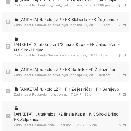
Zadnji post Postao/la
za_zivot_cijeli
,
pon maj 08, 2017 1:08 pm
6
[ANKETA] 6. kolo LZP - FK Sloboda - FK Željezničar
Zadnji post Postao/la
za_zivot_cijeli
,
pon maj 01, 2017 10:01 am
7
[ANKETA] 2. utakmica 1/2 finala Kupa - FK Željezničar -
NK Široki Brijeg
Zadnji post Postao/la
GoodisonPark
,
čet apr 27, 2017 1:52 pm
5
[ANKETA] 5. kolo LZP - FK Radnik - FK Željezničar
Zadnji post Postao/la
za_zivot_cijeli
,
pon apr 24, 2017 11:20 am
9
[ANKETA] 4. kolo LZP - FK Željezničar - FK Sarajevo
Zadnji post Postao/la
mula
,
pon apr 17, 2017 1:20 pm
8
[ANKETA] 1. utakmica 1/2 finala Kupa - NK Široki Brijeg -
FK Željezničar
Zadnji post Postao/la
salle86
,
čet apr 13, 2017 2:17 am
5