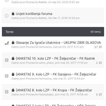
Zadnji post Postao/la
Admin
,
sri sep 04, 2024 9:35 am
Uvjeti korištenja foruma
Zadnji post Postao/la
Admin
,
čet feb 11, 2016 10:35 pm
Teme
40 tema
Glasanje Za Igrača Utakmice - UKUPNI ZBIR GLASOVA
Zadnji post Postao/la
Hurmasica
,
sub jun 03, 2017 5:21 pm
37
[ANKETA] 10. kolo LZP - FK Željezničar - FK Radnik
Zadnji post Postao/la
samo_plavo
,
pon maj 29, 2017 11:16 pm
3
[ANKETA] 9. kolo LZP - FK Sarajevo - FK Željezničar
Zadnji post Postao/la
Hurmasica
,
ned maj 21, 2017 9:43 pm
[ANKETA] 8. kolo LZP - FK Krupa - FK Željezničar
Zadnji post Postao/la
Hadzijalagic
,
pon maj 15, 2017 10:56 am
5
[ANKETA] 7. kolo LZP - FK Željezničar - HŠK Zrinjski