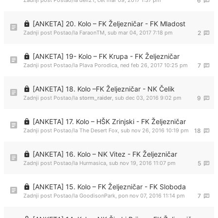
Zadnji post Postao/la
dell21
,
čet mar 09, 2017 1:37 pm
6
[ANKETA] 20. Kolo – FK Željezničar - FK Mladost
Zadnji post Postao/la
FaraonTM
,
sub mar 04, 2017 7:18 pm
2
[ANKETA] 19- Kolo – FK Krupa - FK Željezničar
Zadnji post Postao/la
Plava Porodica
,
ned feb 26, 2017 10:25 pm
7
[ANKETA] 18. Kolo –FK Željezničar - NK Čelik
Zadnji post Postao/la
storm_raider
,
sub dec 03, 2016 9:02 pm
9
[ANKETA] 17. Kolo – HŠK Zrinjski - FK Željezničar
Zadnji post Postao/la
The Desert Fox
,
sub nov 26, 2016 10:19 pm
18
[ANKETA] 16. Kolo – NK Vitez - FK Željezničar
Zadnji post Postao/la
Hurmasica
,
sub nov 19, 2016 11:07 pm
5
[ANKETA] 15. Kolo – FK Željezničar - FK Sloboda
Zadnji post Postao/la
GoodisonPark
,
pon nov 07, 2016 11:14 pm
7