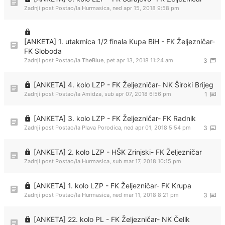
Zadnji post Postao/la
Hurmasica
,
ned apr 15, 2018 9:58 pm
[ANKETA] 1. utakmica 1/2 finala Kupa BiH - FK Željezničar-
FK Sloboda
Zadnji post Postao/la
TheBlue
,
pet apr 13, 2018 11:24 am
3
[ANKETA] 4. kolo LZP - FK Željezničar- NK Široki Brijeg
Zadnji post Postao/la
Amidza
,
sub apr 07, 2018 6:56 pm
1
[ANKETA] 3. kolo LZP - FK Željezničar- FK Radnik
Zadnji post Postao/la
Plava Porodica
,
ned apr 01, 2018 5:54 pm
3
[ANKETA] 2. kolo LZP - HŠK Zrinjski- FK Željezničar
Zadnji post Postao/la
Hurmasica
,
sub mar 17, 2018 10:15 pm
[ANKETA] 1. kolo LZP - FK Željezničar- FK Krupa
Zadnji post Postao/la
Hurmasica
,
ned mar 11, 2018 8:21 pm
3
[ANKETA] 22. kolo PL - FK Željezničar- NK Čelik