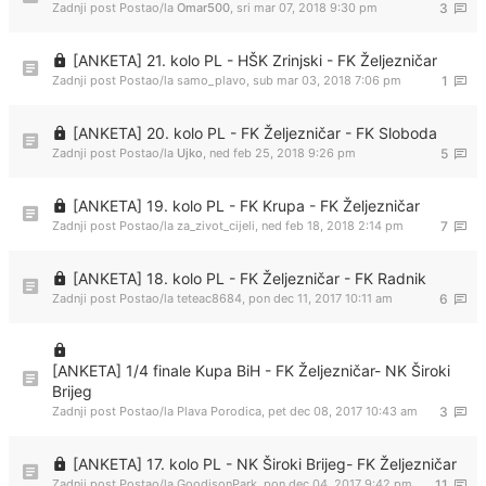
Zadnji post Postao/la
Omar500
,
sri mar 07, 2018 9:30 pm
3
[ANKETA] 21. kolo PL - HŠK Zrinjski - FK Željezničar
Zadnji post Postao/la
samo_plavo
,
sub mar 03, 2018 7:06 pm
1
[ANKETA] 20. kolo PL - FK Željezničar - FK Sloboda
Zadnji post Postao/la
Ujko
,
ned feb 25, 2018 9:26 pm
5
[ANKETA] 19. kolo PL - FK Krupa - FK Željezničar
Zadnji post Postao/la
za_zivot_cijeli
,
ned feb 18, 2018 2:14 pm
7
[ANKETA] 18. kolo PL - FK Željezničar - FK Radnik
Zadnji post Postao/la
teteac8684
,
pon dec 11, 2017 10:11 am
6
[ANKETA] 1/4 finale Kupa BiH - FK Željezničar- NK Široki
Brijeg
Zadnji post Postao/la
Plava Porodica
,
pet dec 08, 2017 10:43 am
3
[ANKETA] 17. kolo PL - NK Široki Brijeg- FK Željezničar
Zadnji post Postao/la
GoodisonPark
,
pon dec 04, 2017 9:42 pm
11