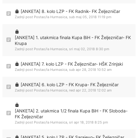
[ANKETA] 8. kolo LZP - FK Radnik- FK Željezničar
Zadnji post Postao/la
Hurmasica
,
sub maj 05, 2018 11:19 pm
[ANKETA] 1. utakmica finala Kupa BiH - FK Željezničar- FK
Krupa
Zadnji post Postao/la
Hurmasica
,
sri maj 02, 2018 8:30 pm
[ANKETA] 7. kolo LZP - FK Željezničar- HŠK Zrinjski
Zadnji post Postao/la
Hurmasica
,
sub apr 28, 2018 10:52 am
[ANKETA] 6. kolo LZP - FK Krupa- FK Željezničar
Zadnji post Postao/la
Hurmasica
,
ned apr 22, 2018 12:02 am
[ANKETA] 2. utakmica 1/2 finala Kupa BiH - FK Sloboda-
FK Željezničar
Zadnji post Postao/la
Hurmasica
,
sri apr 18, 2018 8:25 pm
[ANKETA] 5. kolo LZP - FK Sarajevo- FK Željezničar