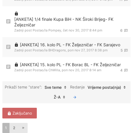
[ANKETA] 1/4 finale Kupa BiH - NK Široki Brijeg- FK
Željezničar
Zadnji post Postao/la
Pompey
,
čet nov 30, 2017 8:44 pm
6
[ANKETA] 16. kolo PL - FK Željezničar - FK Sarajevo
Zadnji post Postao/la
BHDragons
,
pon nov 27, 2017 8:38 pm
5
[ANKETA] 15. kolo PL - FK Borac BL - FK Željezničar
Zadnji post Postao/la
ChWilla
,
pon nov 20, 2017 8:14 am
4
Prikaži teme “stare”:
Redanje
Sve teme
Vrijeme posta(nja)
Ž-A
Zaključano
1
2