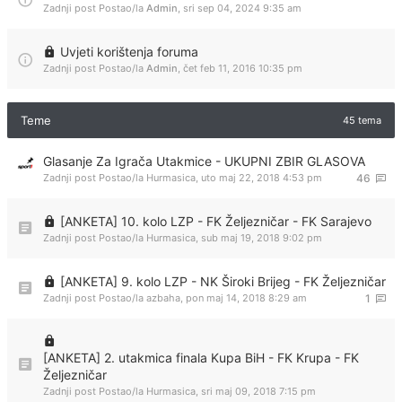
Zadnji post Postao/la
Admin
,
sri sep 04, 2024 9:35 am
Uvjeti korištenja foruma
Zadnji post Postao/la
Admin
,
čet feb 11, 2016 10:35 pm
Teme
45 tema
Glasanje Za Igrača Utakmice - UKUPNI ZBIR GLASOVA
Zadnji post Postao/la
Hurmasica
,
uto maj 22, 2018 4:53 pm
46
[ANKETA] 10. kolo LZP - FK Željezničar - FK Sarajevo
Zadnji post Postao/la
Hurmasica
,
sub maj 19, 2018 9:02 pm
[ANKETA] 9. kolo LZP - NK Široki Brijeg - FK Željezničar
Zadnji post Postao/la
azbaha
,
pon maj 14, 2018 8:29 am
1
[ANKETA] 2. utakmica finala Kupa BiH - FK Krupa - FK
Željezničar
Zadnji post Postao/la
Hurmasica
,
sri maj 09, 2018 7:15 pm