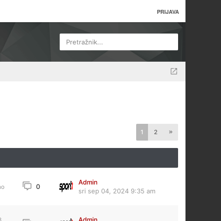
PRIJAVA
Pretražnik...
1
2
Admin
0
no
sri sep 04, 2024 9:35 am
Admin
8