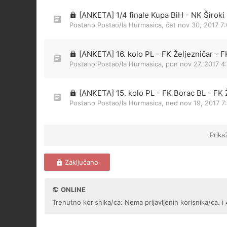
[ANKETA] 1/4 finale Kupa BiH - NK Široki 
Postano Postao/la
Hurmasica
,
čet nov 30, 2017 7
[ANKETA] 16. kolo PL - FK Željezničar - 
Postano Postao/la
Hurmasica
,
pon nov 27, 2017 4
[ANKETA] 15. kolo PL - FK Borac BL - FK 
Postano Postao/la
Hurmasica
,
ned nov 19, 2017 7
Prika
Zaključano
ONLINE
Trenutno korisnika/ca: Nema prijavljenih korisnika/ca. i 