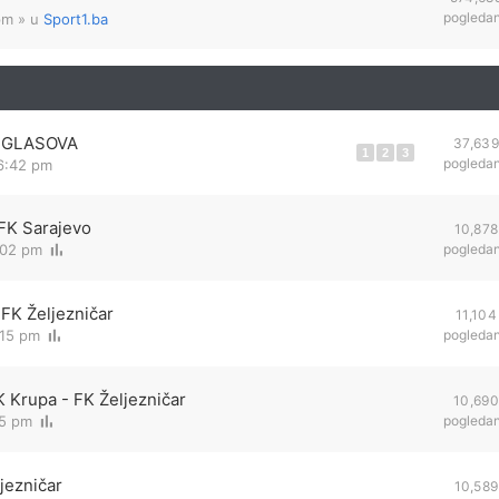
pogleda
pm
» u
Sport1.ba
IR GLASOVA
37,639
1
2
3
pogleda
 6:42 pm
 FK Sarajevo
10,878
:02 pm
pogleda
 FK Željezničar
11,104
:15 pm
pogleda
K Krupa - FK Željezničar
10,690
15 pm
pogleda
jezničar
10,589