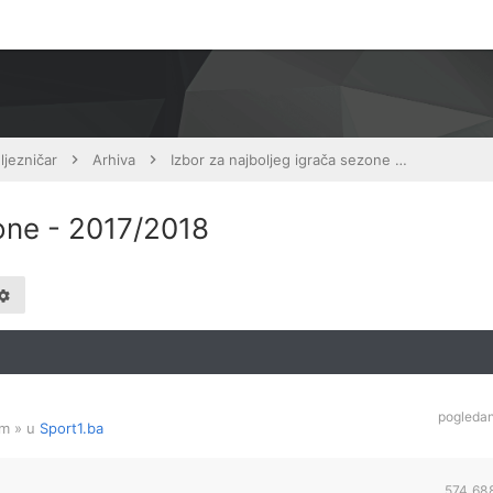
ljezničar
Arhiva
Izbor za najboljeg igrača sezone - 2017/2018
zone - 2017/2018
pogleda
am
» u
Sport1.ba
574,68