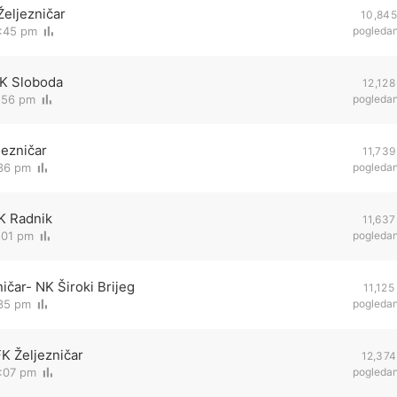
Željezničar
10,845
6:45 pm
pogleda
FK Sloboda
12,128
:56 pm
pogleda
jezničar
11,739
:36 pm
pogleda
FK Radnik
11,637
:01 pm
pogleda
ičar- NK Široki Brijeg
11,125
:35 pm
pogleda
FK Željezničar
12,374
6:07 pm
pogleda