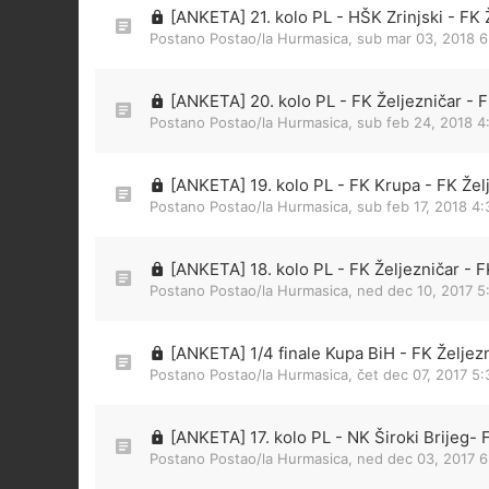
[ANKETA] 21. kolo PL - HŠK Zrinjski - FK 
Postano Postao/la
Hurmasica
,
sub mar 03, 2018 
[ANKETA] 20. kolo PL - FK Željezničar - 
Postano Postao/la
Hurmasica
,
sub feb 24, 2018 4
[ANKETA] 19. kolo PL - FK Krupa - FK Žel
Postano Postao/la
Hurmasica
,
sub feb 17, 2018 4
[ANKETA] 18. kolo PL - FK Željezničar - 
Postano Postao/la
Hurmasica
,
ned dec 10, 2017 5
[ANKETA] 1/4 finale Kupa BiH - FK Željezn
Postano Postao/la
Hurmasica
,
čet dec 07, 2017 5
[ANKETA] 17. kolo PL - NK Široki Brijeg- 
Postano Postao/la
Hurmasica
,
ned dec 03, 2017 