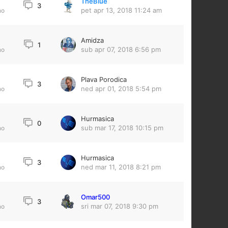
TheBlue
3
pet apr 13, 2018 11:24 am
no
Amidza
1
sub apr 07, 2018 6:56 pm
no
Plava Porodica
3
ned apr 01, 2018 5:54 pm
no
Hurmasica
0
sub mar 17, 2018 10:15 pm
no
Hurmasica
3
ned mar 11, 2018 8:21 pm
no
Omar500
3
sri mar 07, 2018 9:30 pm
no