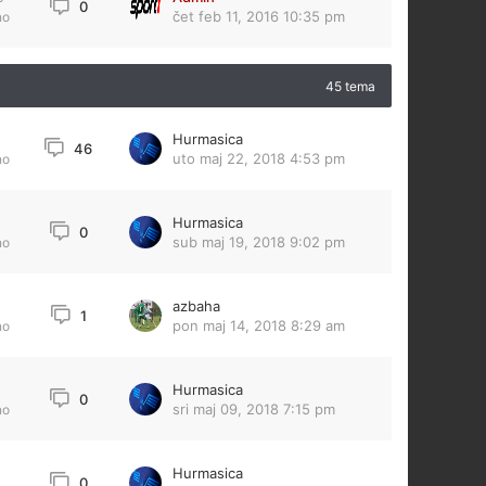
0
čet feb 11, 2016 10:35 pm
no
45 tema
Hurmasica
46
uto maj 22, 2018 4:53 pm
no
Hurmasica
0
sub maj 19, 2018 9:02 pm
no
azbaha
1
pon maj 14, 2018 8:29 am
no
Hurmasica
0
sri maj 09, 2018 7:15 pm
no
Hurmasica
0