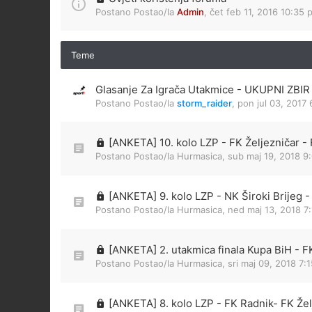
Postano Postao/la
Admin
,
čet feb 11, 2016 10:35 
Teme
Glasanje Za Igrača Utakmice - UKUPNI ZB
Postano Postao/la
storm_raider
,
pon jul 03, 2017
[ANKETA] 10. kolo LZP - FK Željezničar -
Postano Postao/la
Hurmasica
,
sub maj 19, 2018 9
[ANKETA] 9. kolo LZP - NK Široki Brijeg -
Postano Postao/la
Hurmasica
,
ned maj 13, 2018 7
[ANKETA] 2. utakmica finala Kupa BiH - F
Postano Postao/la
Hurmasica
,
sri maj 09, 2018 7:
[ANKETA] 8. kolo LZP - FK Radnik- FK Žel