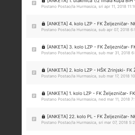
[ANKETA] 1. utakmica 1/2 finala Kupa BiH
Postano Postao/la
Hurmasica
,
sri apr 11, 2018 11:
[ANKETA] 4. kolo LZP - FK Željezničar- NK
Postano Postao/la
Hurmasica
,
sub apr 07, 2018 6
[ANKETA] 3. kolo LZP - FK Željezničar- F
Postano Postao/la
Hurmasica
,
sub mar 31, 2018 6
[ANKETA] 2. kolo LZP - HŠK Zrinjski- FK 
Postano Postao/la
Hurmasica
,
sub mar 17, 2018 1
[ANKETA] 1. kolo LZP - FK Željezničar- F
Postano Postao/la
Hurmasica
,
ned mar 11, 2018 7
[ANKETA] 22. kolo PL - FK Željezničar- N
Postano Postao/la
Hurmasica
,
sri mar 07, 2018 5: