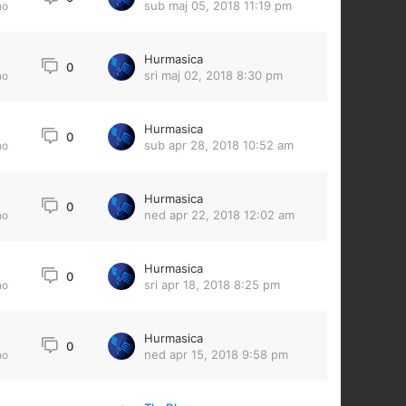
sub maj 05, 2018 11:19 pm
no
Hurmasica
0
sri maj 02, 2018 8:30 pm
no
Hurmasica
0
sub apr 28, 2018 10:52 am
no
Hurmasica
0
ned apr 22, 2018 12:02 am
no
Hurmasica
0
sri apr 18, 2018 8:25 pm
no
Hurmasica
0
ned apr 15, 2018 9:58 pm
no