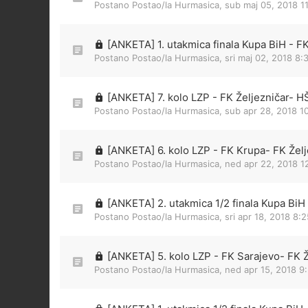
Postano Postao/la
Hurmasica
,
sub maj 05, 2018 1
[ANKETA] 1. utakmica finala Kupa BiH - F
Postano Postao/la
Hurmasica
,
sri maj 02, 2018 8
[ANKETA] 7. kolo LZP - FK Željezničar- HŠ
Postano Postao/la
Hurmasica
,
sub apr 28, 2018 1
[ANKETA] 6. kolo LZP - FK Krupa- FK Želj
Postano Postao/la
Hurmasica
,
ned apr 22, 2018 1
[ANKETA] 2. utakmica 1/2 finala Kupa BiH
Postano Postao/la
Hurmasica
,
sri apr 18, 2018 8:
[ANKETA] 5. kolo LZP - FK Sarajevo- FK Ž
Postano Postao/la
Hurmasica
,
ned apr 15, 2018 9