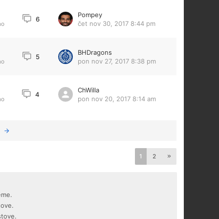
Pompey
6
čet nov 30, 2017 8:44 pm
no
BHDragons
5
pon nov 27, 2017 8:38 pm
no
ChWilla
4
pon nov 20, 2017 8:14 am
no
1
2
eme.
tove.
stove.