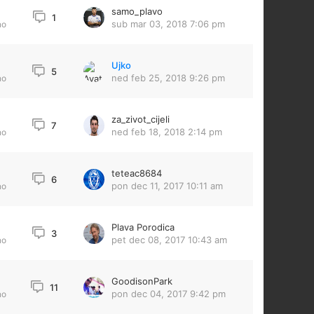
samo_plavo
1
sub mar 03, 2018 7:06 pm
no
Ujko
5
ned feb 25, 2018 9:26 pm
no
za_zivot_cijeli
7
ned feb 18, 2018 2:14 pm
no
teteac8684
6
pon dec 11, 2017 10:11 am
no
Plava Porodica
3
pet dec 08, 2017 10:43 am
no
GoodisonPark
11
pon dec 04, 2017 9:42 pm
no