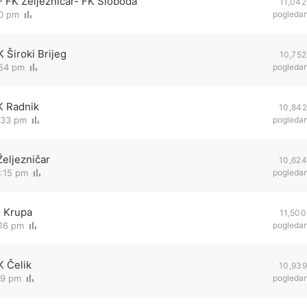
 - FK Željezničar- FK Sloboda
11,042
10 pm
pogleda
 Široki Brijeg
10,752
:54 pm
pogleda
K Radnik
10,842
:33 pm
pogleda
Željezničar
10,624
0:15 pm
pogleda
K Krupa
11,500
:16 pm
pogleda
K Čelik
10,939
29 pm
pogleda