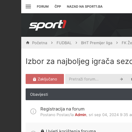
FORUM
ČPP
NAZAD NA SPORT1.BA
Početna
FUDBAL
BHT Premijer liga
FK Že
Izbor za najboljeg igrača se
Zaključano
Obavijesti
Registracija na forum
Postano Postao/la
Admin
,
sri sep 04, 2024 9:35 
Uvjeti korištenja foruma