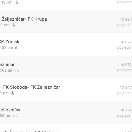
1:19 pm
pogleda
K Željezničar- FK Krupa
10,884
:30 pm
pogleda
K Zrinjski
10,872
0:52 am
pogleda
ezničar
10,562
2:02 am
pogleda
 - FK Sloboda- FK Željezničar
10,947
25 pm
pogleda
eljezničar
10,762
:58 pm
pogleda