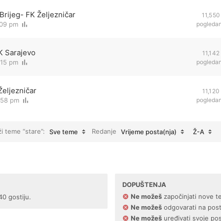
Brijeg- FK Željezničar
11,550
:09 pm
pogleda
FK Sarajevo
11,142
:15 pm
pogleda
Željezničar
11,120
:58 pm
pogleda
ži teme “stare”:
Redanje
Sve teme
Vrijeme posta(nja)
Ž-A
DOPUŠTENJA
Ne možeš
započinjati nove t
40 gostiju.
Ne možeš
odgovarati na pos
Ne možeš
uređivati svoje po