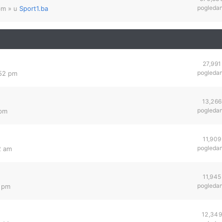
pogleda
pm
» u
Sport1.ba
27,991
pogleda
:52 pm
13,266
pogleda
 pm
11,909
pogleda
2 am
11,945
pogleda
6 pm
12,349