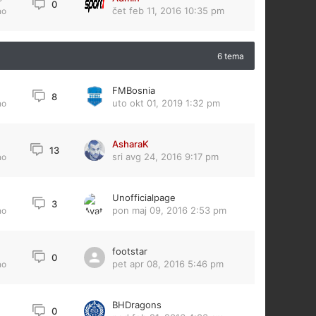
0
čet feb 11, 2016 10:35 pm
no
6 tema
FMBosnia
8
uto okt 01, 2019 1:32 pm
no
AsharaK
13
sri avg 24, 2016 9:17 pm
no
Unofficialpage
3
pon maj 09, 2016 2:53 pm
no
footstar
0
pet apr 08, 2016 5:46 pm
no
BHDragons
0