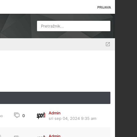
PRIJAVA
Pretražnik...
Admin
0
no
sri sep 04, 2024 9:35 am
Admin
0