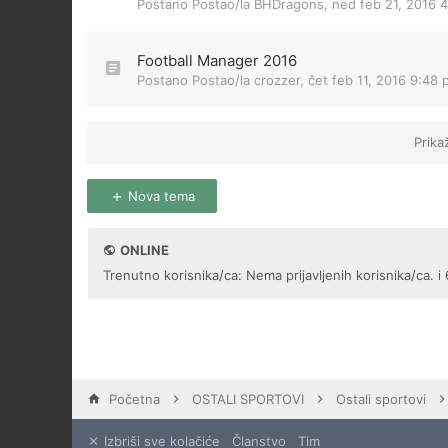
Postano Postao/la
BHDragons
,
ned feb 21, 2016 
Football Manager 2016
Postano Postao/la
crozzer
,
čet feb 11, 2016 9:48
Prika
Nova tema
ONLINE
Trenutno korisnika/ca: Nema prijavljenih korisnika/ca. i 
Početna
OSTALI SPORTOVI
Ostali sportovi
Izbriši sve kolačiće
Članstvo
Tim