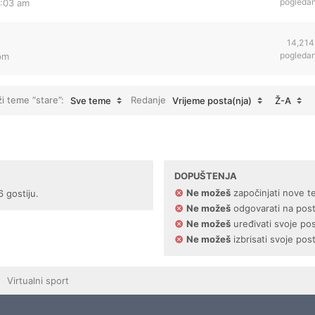
pogleda
4:03 am
14,214
pogleda
 pm
ži teme “stare”:
Redanje
Sve teme
Vrijeme posta(nja)
Ž-A
DOPUŠTENJA
Ne možeš
započinjati nove t
6 gostiju.
Ne možeš
odgovarati na pos
Ne možeš
uređivati svoje po
Ne možeš
izbrisati svoje pos
Virtualni sport