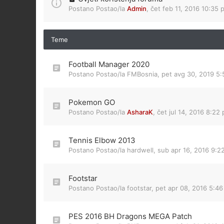
Postano Postao/la
Admin
,
čet feb 11, 2016 10:35 
Teme
Football Manager 2020
Postano Postao/la
FMBosnia
,
pet avg 30, 2019 5
Pokemon GO
Postano Postao/la
AsharaK
,
čet jul 14, 2016 8:22
Tennis Elbow 2013
Postano Postao/la
hardwell
,
sub apr 16, 2016 9:2
Footstar
Postano Postao/la
footstar
,
pet apr 08, 2016 5:4
PES 2016 BH Dragons MEGA Patch