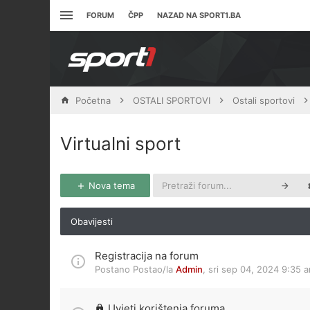
FORUM
ČPP
NAZAD NA SPORT1.BA
Početna
OSTALI SPORTOVI
Ostali sportovi
Virtualni sport
Nova tema
Obavijesti
Registracija na forum
Postano Postao/la
Admin
,
sri sep 04, 2024 9:35 
Uvjeti korištenja foruma