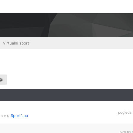
Virtualni sport
pogleda
am
» u
Sport1.ba
576,83