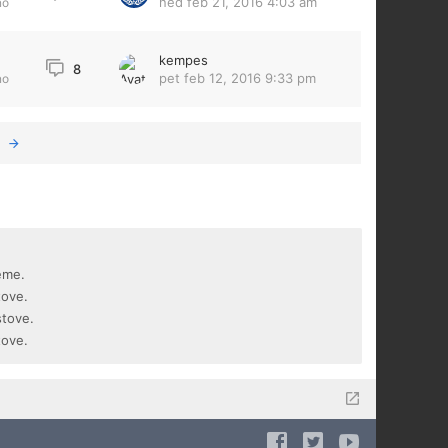
ned feb 21, 2016 4:03 am
no
kempes
8
pet feb 12, 2016 9:33 pm
no
eme.
tove.
stove.
tove.